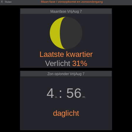
X
Maan-fase / zonsopkomst en zonsondergang
Sluiten
Maanfase VrijAug 7
Laatste kwartier
Verlicht
31%
Zon op/onder VrijAug 7
4
: 56
u.
m.
daglicht