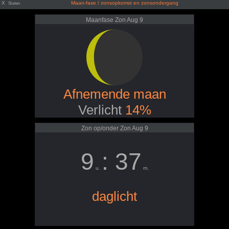
X
Maan-fase / zonsopkomst en zonsondergang
Sluiten
Maanfase Zon Aug 9
Afnemende maan
Verlicht
14%
Zon op/onder Zon Aug 9
9
: 37
u.
m.
daglicht