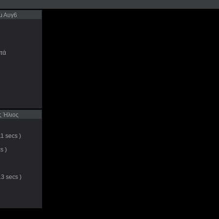
μ Αυγ6
τά
ς
 Ήλιος
1 secs )
s )
3 secs )