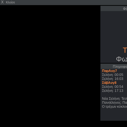
X
Κλείσε
Φά
Τ
Φω
Πληροφορ
ΠαρΑυγ7
Σελήνη: 00:05
Σελήνη: 16:03
ΣάβΑυγ8
Σελήνη: 00:54
Σελήνη: 17:13
Νέα Σελήνη: Τε
Πανσέληνος: Π
Ο τρέχων κύκλος