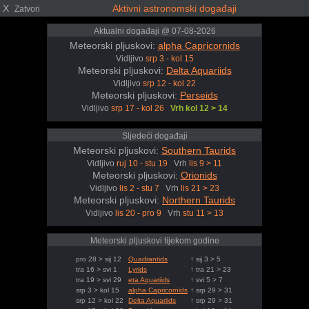
X
Aktivni astronomski događaji
Zatvori
Aktualni događaji @ 07-08-2026
Meteorski pljuskovi:
alpha Capricornids
Vidljivo
srp 3 - kol 15
Meteorski pljuskovi:
Delta Aquariids
Vidljivo
srp 12 - kol 22
Meteorski pljuskovi:
Perseids
Vidljivo
srp 17 - kol 26
Vrh kol 12 > 14
Sljedeći događaji
Meteorski pljuskovi:
Southern Taurids
Vidljivo
ruj 10 - stu 19
Vrh
lis 9 > 11
Meteorski pljuskovi:
Orionids
Vidljivo
lis 2 - stu 7
Vrh
lis 21 > 23
Meteorski pljuskovi:
Northern Taurids
Vidljivo
lis 20 - pro 9
Vrh
stu 11 > 13
Meteorski pljuskovi tijekom godine
pro 28 > sij 12
Quadrantids
↑ sij 3 > 5
tra 16 > svi 1
Lyrids
↑ tra 21 > 23
tra 19 > svi 29
eta Aquariids
↑ svi 5 > 7
srp 3 > kol 15
alpha Capricornids
↑ srp 29 > 31
srp 12 > kol 22
Delta Aquariids
↑ srp 29 > 31