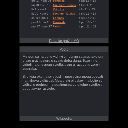
srp 17 > kol 26
Perseids
↑ kol 12 > 14
ruj 10 > stu 19
Southern Taurids
↑ lis 9 > 11
lis 2 > stu 7
Orionids
↑ lis 21 > 23
lis 20 > pro 9
Northern Taurids
↑ stu 11 > 13
stu 6 > pro 1
Leonids
↑ stu 16 > 18
pro 4 > pro 18
Geminids
↑ pro 13 > 15
pro 17 > pro 27
Ursids
↑ pro 21 > 23
Podatke pruža IMO
Vodič
Meteori su najbolje vidljivi u noćnim satima, iako oni
ulaze u atmosferu u svako doba dana. Teže ih je
vidjeti na dnevnom svjetlu, osim u razdoblju zore i
sumraka.
Bilo koja okolna svjetlost ili mjesečina mogu utjecati
na njihovu vidljivost. Meteorski pljuskovi najbolje su
vidljivi u područjima udaljenima od okolne svjetlosti
poput javne rasvjete.
Wikipedia