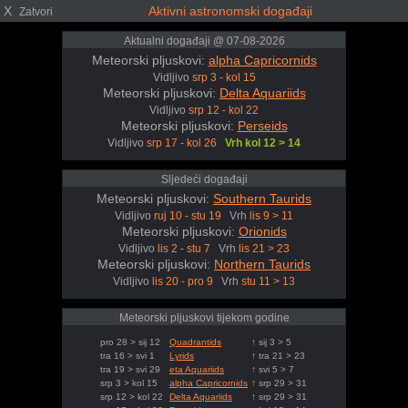
X
Aktivni astronomski događaji
Zatvori
Aktualni događaji @ 07-08-2026
Meteorski pljuskovi:
alpha Capricornids
Vidljivo
srp 3 - kol 15
Meteorski pljuskovi:
Delta Aquariids
Vidljivo
srp 12 - kol 22
Meteorski pljuskovi:
Perseids
Vidljivo
srp 17 - kol 26
Vrh kol 12 > 14
Sljedeći događaji
Meteorski pljuskovi:
Southern Taurids
Vidljivo
ruj 10 - stu 19
Vrh
lis 9 > 11
Meteorski pljuskovi:
Orionids
Vidljivo
lis 2 - stu 7
Vrh
lis 21 > 23
Meteorski pljuskovi:
Northern Taurids
Vidljivo
lis 20 - pro 9
Vrh
stu 11 > 13
Meteorski pljuskovi tijekom godine
pro 28 > sij 12
Quadrantids
↑ sij 3 > 5
tra 16 > svi 1
Lyrids
↑ tra 21 > 23
tra 19 > svi 29
eta Aquariids
↑ svi 5 > 7
srp 3 > kol 15
alpha Capricornids
↑ srp 29 > 31
srp 12 > kol 22
Delta Aquariids
↑ srp 29 > 31