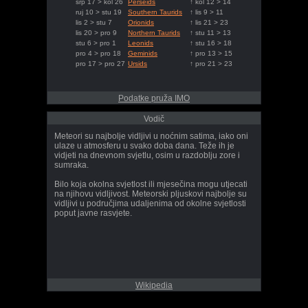
srp 17 > kol 26
Perseids
↑ kol 12 > 14
ruj 10 > stu 19
Southern Taurids
↑ lis 9 > 11
lis 2 > stu 7
Orionids
↑ lis 21 > 23
lis 20 > pro 9
Northern Taurids
↑ stu 11 > 13
stu 6 > pro 1
Leonids
↑ stu 16 > 18
pro 4 > pro 18
Geminids
↑ pro 13 > 15
pro 17 > pro 27
Ursids
↑ pro 21 > 23
Podatke pruža IMO
Vodič
Meteori su najbolje vidljivi u noćnim satima, iako oni
ulaze u atmosferu u svako doba dana. Teže ih je
vidjeti na dnevnom svjetlu, osim u razdoblju zore i
sumraka.
Bilo koja okolna svjetlost ili mjesečina mogu utjecati
na njihovu vidljivost. Meteorski pljuskovi najbolje su
vidljivi u područjima udaljenima od okolne svjetlosti
poput javne rasvjete.
Wikipedia