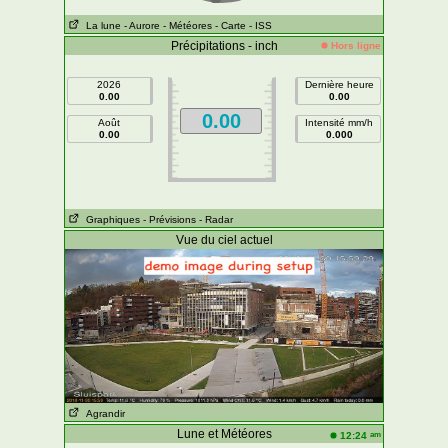
La lune
- Aurore
- Météores
- Carte
- ISS
Précipitations - inch
Hors ligne
2026
Dernière heure
0.00
0.00
0.00
Août
Intensité mm/h
0.00
0.000
Graphiques
- Prévisions
- Radar
Vue du ciel actuel
Agrandir
Lune et Météores
am
12:24