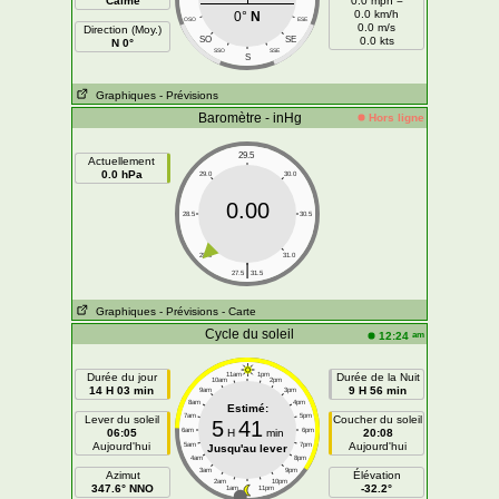
Calme
0.0 mph =
0.0 km/h
0°
N
OSO
ESE
0.0 m/s
Direction (Moy.)
SO
SE
0.0 kts
N 0°
SSO
SSE
S
Graphiques
- Prévisions
Baromètre - inHg
Hors ligne
29.5
Actuellement
0.0 hPa
29.0
30.0
0.00
28.5
30.5
28.0
31.0
|
27.5
31.5
Graphiques
- Prévisions
- Carte
Cycle du soleil
am
12:24
Durée du jour
11am
1pm
Durée de la Nuit
10am
2pm
14 H 03 min
9 H 56 min
9am
3pm
8am
4pm
Estimé:
7am
5pm
Lever du soleil
Coucher du soleil
5
41
06:05
6am
H
min
6pm
20:08
Aujourd'hui
Aujourd'hui
5am
7pm
Jusqu'au lever
4am
8pm
3am
9pm
Azimut
Élévation
2am
10pm
347.6° NNO
-32.2°
1am
11pm