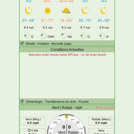
Nuit
Matin
Après midi
Soir
Nuit
67
69°
67
77°
78
80°
68
75°
65
68°
-
-
-
-
-
9.4
8.1
8.1
6.7
3.6
mph
mph
mph
mph
mph
O
ONO
NO
O
O
Détails
- horaires
- Nouvelle page
Conditions Actuelles
Selected script needs metar API-key - no alt script found
Climatologie
- Tremblements de terre
- Foudre
Vent | Rafale - mph
Hors ligne
N
Vent (Moy.)
Rafale (Maxi.)
NNO
NNE
0.0 mph
NO
NE
0.0 mph
0
0
ONO
ENE
0 Bft
Vent
Vent
Rafale
O
E