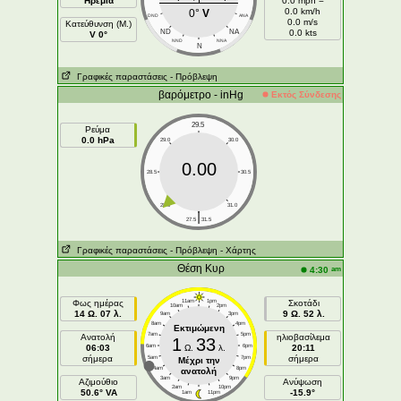
Ηρεμία
0.0 mph =
0.0 km/h
0°
V
DND
ANA
0.0 m/s
Κατεύθυνση (Μ.)
ND
NA
0.0 kts
V 0°
NND
NNA
N
Γραφικές παραστάσεις
- Πρόβλεψη
βαρόμετρο - inHg
Εκτός Σύνδεσης
29.5
Ρεύμα
0.0 hPa
29.0
30.0
0.00
28.5
30.5
28.0
31.0
|
27.5
31.5
Γραφικές παραστάσεις
- Πρόβλεψη
- Χάρτης
Θέση Κυρ
am
4:30
Φως ημέρας
11am
1pm
Σκοτάδι
10am
2pm
14 Ω. 07 λ.
9 Ω. 52 λ.
9am
3pm
8am
4pm
Εκτιμώμενη
7am
5pm
Ανατολή
ηλιοβασίλεμα
1
33
06:03
6am
Ω.
λ.
6pm
20:11
σήμερα
σήμερα
5am
7pm
Μέχρι την
4am
8pm
ανατολή
3am
9pm
Aζιμούθιο
Ανύψωση
2am
10pm
50.6° VA
-15.9°
1am
11pm