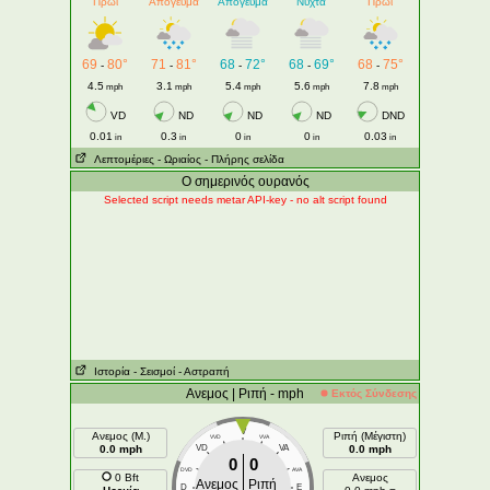
Πρωί
Απόγευμα
Απόγευμα
Νύχτα
Πρωί
69
80°
71
81°
68
72°
68
69°
68
75°
-
-
-
-
-
4.5
3.1
5.4
5.6
7.8
mph
mph
mph
mph
mph
VD
ND
ND
ND
DND
0.01
0.3
0
0
0.03
in
in
in
in
in
Λεπτομέριες
- Ωριαίος
- Πλήρης σελίδα
Ο σημερινός ουρανός
Selected script needs metar API-key - no alt script found
Ιστορία
- Σεισμοί
- Αστραπή
Ανεμος | Ριπή - mph
Εκτός Σύνδεσης
V
Ανεμος (Μ.)
Ριπή (Μέγιστη)
VVD
VVA
0.0 mph
VD
VA
0.0 mph
0
0
DVD
AVA
0 Bft
Ανεμος
Ανεμος
Ριπή
D
E