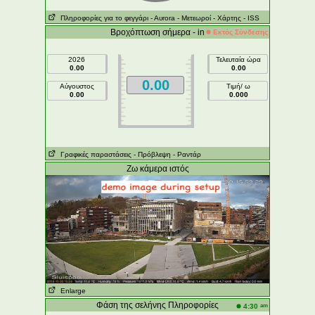
Πληροφορίες για το φεγγάρι
- Αυrora
- Μετεωροί
- Χάρτης
- ISS
Βροχόπτωση σήμερα - in
Εκτός Σύνδεσης
2026
Τελευταία ώρα
0.00
0.00
0.00
Αύγουστος
Τιμή/ ω
0.00
0.000
Γραφικές παραστάσεις
- Πρόβλεψη
- Ραντάρ
Ζω κάμερα ιστός
Enlarge
Φάση της σελήνης Πληροφορίες
am
4:30