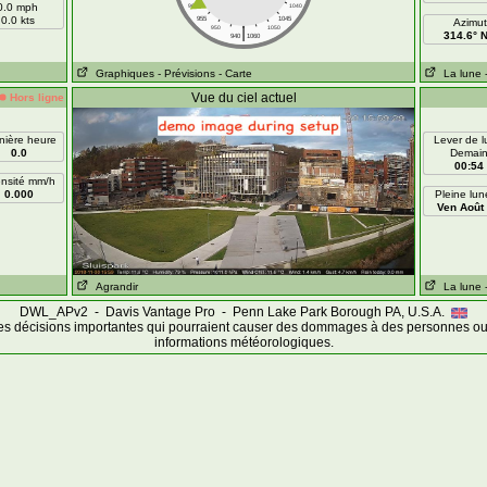
0.0 mph
960
1040
0.0 kts
955
1045
Azimut
|
950
1050
314.6° 
940
1060
Graphiques
- Prévisions
- Carte
La lune
Vue du ciel actuel
Hors ligne
nière heure
Lever de 
0.0
Demai
00:54
ensité mm/h
0.000
Pleine lun
Ven Août
Agrandir
La lune
DWL_APv2 - Davis Vantage Pro - Penn Lake Park Borough PA, U.S.A.
es décisions importantes qui pourraient causer des dommages à des personnes ou 
informations météorologiques.