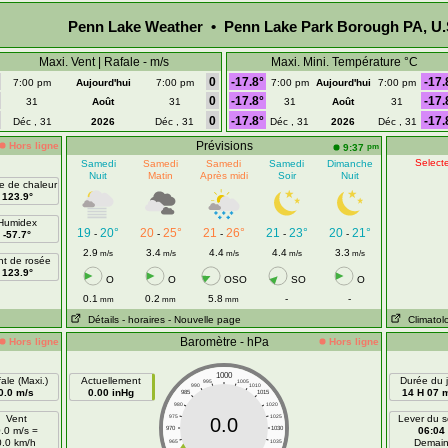
Penn Lake Weather • Penn Lake Park Borough PA, U.
Maxi. Vent | Rafale - m/s
Maxi. Mini. Température °C
0
-17.8°
-17.
7:00 pm
Aujourd'hui
7:00 pm
7:00 pm
Aujourd'hui
7:00 pm
0
-17.8°
-17.
31
Août
31
31
Août
31
0
-17.8°
-17.
Déc , 31
2026
Déc , 31
Déc , 31
2026
Déc , 31
Prévisions
Hors ligne
pm
9:37
Selecte
Samedi
Samedi
Samedi
Samedi
Dimanche
Nuit
Matin
Après midi
Soir
Nuit
ce de chaleur
123.9°
Humidex
19
20°
20
25°
21
26°
21
23°
20
21°
-
-
-
-
-
-57.7°
2.9
3.4
4.4
4.4
3.3
m/s
m/s
m/s
m/s
m/s
nt de rosée
123.9°
O
O
OSO
SO
O
0.1
0.2
5.8
-
-
mm
mm
mm
Détails
- horaires
- Nouvelle page
Climatol
Baromètre - hPa
Hors ligne
Hors ligne
1000
ale (Maxi.)
Actuellement
Durée du j
995
1005
990
1010
0.0 m/s
0.00 inHg
14 H 07 
985
1015
980
1020
Vent
975
1025
Lever du so
0.0
.0 m/s =
970
1030
06:04
0.0 km/h
Demai
965
1035