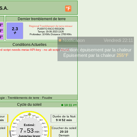
S.A.
°F
Dernier tremblement de terre
8°
Régional Tremblement de terre mineur
2.3
PUERTO RICO REGION
8°
Temps: 19-06-2023 13:26
Profondeur: 10 KMs Distance: 2700 KMs
8°
Notification
Vendredi 22:11
Conditions Actuelles
Attention: épuisement par la chaleur
d script needs metar API-key - no alt script found
Épuisement par la chaleur
255°F
ogie
- Tremblements de terre
- Foudre
Cycle du soleil
pm
10:11
our
11am
1pm
Durée de la Nuit
10am
2pm
min
9 H 52 min
9am
3pm
8am
4pm
Estimé:
7am
5pm
leil
Coucher du soleil
7
53
6am
H
min
6pm
20:10
n
Demain
5am
7pm
Jusqu'au lever