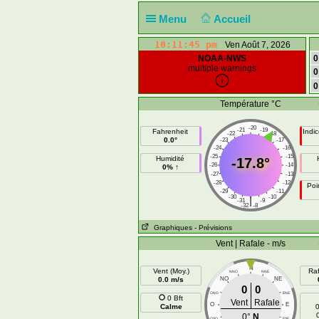
Menu
Accueil
10:11:46 pm
Ven Août 7, 2026
NOAA-NWS
0
multiple warnings
0
0
Température °C
-20
-21
-19
Fahrenheit
Indi
-22
-18
0.0°
-23
-17
-24
-16
-25
-15
Humidité
-17.8°
-26
-14
0% ↑
-27
-13
-28
-12
Poi
-29
-11
-30
-10
|
-31
-9
-32
-8
Graphiques
- Prévisions
Vent | Rafale - m/s
N
Vent (Moy.)
Raf
NNO
NNE
0.0 m/s
NO
NE
0
0
ONO
ENE
0 Bft
Vent
Rafale
O
E
Calme
0
0°
N
OSO
ESE