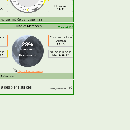
4am
8pm
3am
9pm
Élévation
2am
10pm
NO
-19.7°
1am
11pm
- Aurore
- Météores
- Carte
- ISS
Lune et Météores
pm
10:11
lune
Coucher de lune
n
Demain
28%
17:13
Luminance
e le
Nouvelle lune le
Décroissant
 28
Mer Août 12
alpha Capricornids
- Météores
à des biens sur ces
Crédits, contact et . . .