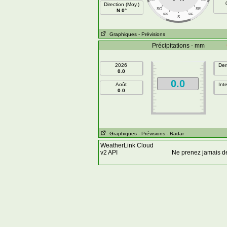
Direction (Moy.)
SO
SE
N 0°
SSO
SSE
S
Graphiques
- Prévisions
Précipitations - mm
2026
Der
0.0
0.0
Août
Int
0.0
Graphiques
- Prévisions
- Radar
WeatherLink Cloud
v2 API
Ne prenez jamais d