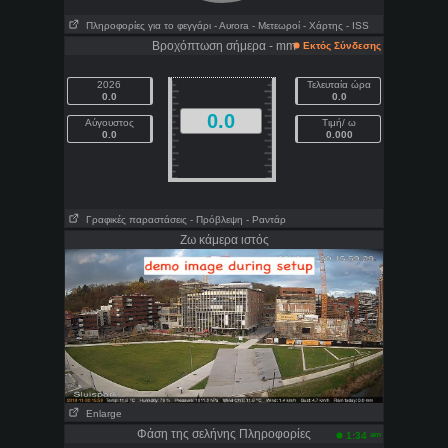
Πληροφορίες για το φεγγάρι
- Αυrora
- Μετεωροί
- Χάρτης
- ISS
Βροχόπτωση σήμερα - mm
Εκτός Σύνδεσης
2026
Τελευταία ώρα
0.0
0.0
0.0
Αύγουστος
Τιμή/ ω
0.0
0.000
Γραφικές παραστάσεις
- Πρόβλεψη
- Ραντάρ
Ζω κάμερα ιστός
Enlarge
Φάση της σελήνης Πληροφορίες
am
1:34