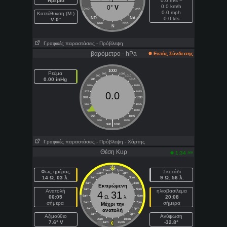
Ηρεμία
0.0 m/s =
0.0 km/h
0°
V
DND
ANA
0.0 mph
Κατεύθυνση (Μ.)
ND
NA
0.0 kts
V 0°
NND
NNA
N
Γραφικές παραστάσεις
- Πρόβλεψη
βαρόμετρο - hPa
Εκτός Σύνδεσης
1000
Ρεύμα
995
1005
990
1010
0.00 inHg
985
1015
980
1020
975
1025
0.0
970
1030
965
1035
960
1040
955
1045
|
950
1050
940
1060
Γραφικές παραστάσεις
- Πρόβλεψη
- Χάρτης
Θέση Κυρ
am
1:34
Φως ημέρας
11am
1pm
Σκοτάδι
10am
2pm
14 Ω. 03 λ.
9 Ω. 56 λ.
9am
3pm
8am
4pm
Εκτιμώμενη
7am
5pm
Ανατολή
ηλιοβασίλεμα
4
31
06:05
6am
Ω.
λ.
6pm
20:08
σήμερα
σήμερα
5am
7pm
Μέχρι την
4am
8pm
ανατολή
3am
9pm
Aζιμούθιο
Ανύψωση
2am
10pm
7.6° V
-32.8°
1am
11pm