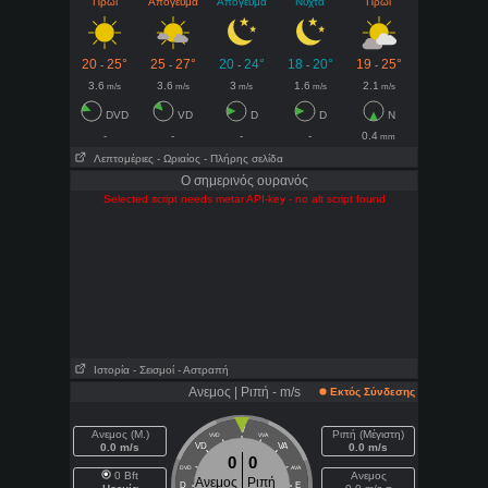
Πρωί
Απόγευμα
Απόγευμα
Νύχτα
Πρωί
20
25°
25
27°
20
24°
18
20°
19
25°
-
-
-
-
-
3.6
3.6
3
1.6
2.1
m/s
m/s
m/s
m/s
m/s
DVD
VD
D
D
N
-
-
-
-
0.4
mm
Λεπτομέριες
- Ωριαίος
- Πλήρης σελίδα
Ο σημερινός ουρανός
Selected script needs metar API-key - no alt script found
Ιστορία
- Σεισμοί
- Αστραπή
Ανεμος | Ριπή - m/s
Εκτός Σύνδεσης
V
Ανεμος (Μ.)
Ριπή (Μέγιστη)
VVD
VVA
0.0 m/s
VD
VA
0.0 m/s
0
0
DVD
AVA
0 Bft
Ανεμος
Ανεμος
Ριπή
D
E