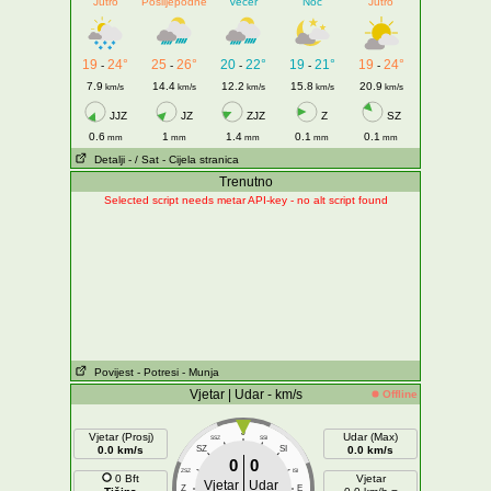
Jutro
Poslijepodne
Večer
Noć
Jutro
19
24°
25
26°
20
22°
19
21°
19
24°
-
-
-
-
-
7.9
14.4
12.2
15.8
20.9
km/s
km/s
km/s
km/s
km/s
JJZ
JZ
ZJZ
Z
SZ
0.6
1
1.4
0.1
0.1
mm
mm
mm
mm
mm
Detalji
- / Sat
- Cijela stranica
Trenutno
Selected script needs metar API-key - no alt script found
Povijest
- Potresi
- Munja
Vjetar | Udar - km/s
Offline
J
Vjetar (Prosj)
Udar (Max)
SSZ
SSI
0.0 km/s
SZ
SI
0.0 km/s
0
0
ZSZ
ISI
0 Bft
Vjetar
Vjetar
Udar
Z
E