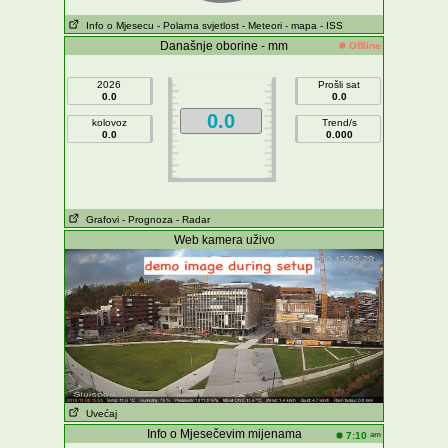
Info o Mjesecu
- Polarna svjetlost
- Meteori
- mapa
- ISS
Današnje oborine - mm
Offline
2026
Prošli sat
0.0
0.0
0.0
kolovoz
Trend/s
0.0
0.000
Grafovi
- Prognoza
- Radar
Web kamera uživo
Uvećaj
Info o Mjesečevim mijenama
am
7:10