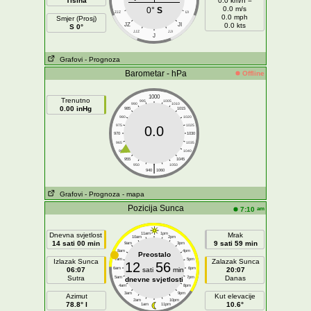
Tišina
0.0 km/h =
0.0 m/s
0°
S
ZJZ
IJI
0.0 mph
Smjer (Prosj)
JZ
JI
0.0 kts
S 0°
JJZ
JJI
J
Grafovi
- Prognoza
Barometar - hPa
Offline
1000
Trenutno
995
1005
990
1010
0.00 inHg
985
1015
980
1020
975
1025
0.0
970
1030
965
1035
960
1040
955
1045
|
950
1050
940
1060
Grafovi
- Prognoza
- mapa
Pozicija Sunca
am
7:10
Dnevna svjetlost
11am
1pm
Mrak
10am
2pm
14 sati 00 min
9 sati 59 min
9am
3pm
8am
4pm
Preostalo
7am
5pm
Izlazak Sunca
Zalazak Sunca
12
56
06:07
6am
sati
min
6pm
20:07
Sutra
Danas
5am
7pm
dnevne svjetlosti
4am
8pm
3am
9pm
Azimut
Kut elevacije
2am
10pm
78.8° I
10.6°
1am
11pm