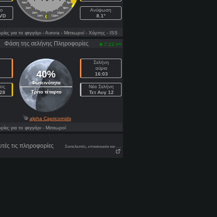
4am
8pm
3am
9pm
ιο
Ανύψωση
2am
10pm
DVD
8.1°
1am
11pm
ες για το φεγγάρι
- Αυrora
- Μετεωροί
- Χάρτης
- ISS
Φάση της σελήνης Πληροφορίες
pm
7:22
Σελήνη
αύριο
40%
16:03
Φωτεινότητα
ος
Νέα Σελήνη
Τρίτο τέταρτο
28
Τετ Αυγ 12
alpha Capricornids
ες για το φεγγάρι
- Μετεωροί
τές τις πληροφορίες
Συντελεστές, επικοινωνία και . . .