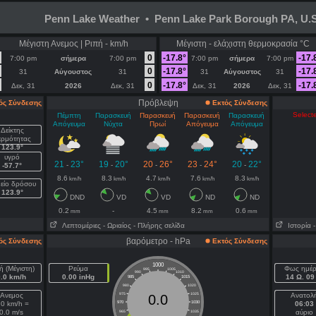
Penn Lake Weather • Penn Lake Park Borough PA, U.S
Μέγιστη Ανεμος | Ριπή - km/h
Μέγιστη - ελάχιστη θερμοκρασία °C
0
-17.8°
-17.
7:00 pm
σήμερα
7:00 pm
7:00 pm
σήμερα
7:00 pm
0
-17.8°
-17.
31
Αύγουστος
31
31
Αύγουστος
31
0
-17.8°
-17.
Δεκ, 31
2026
Δεκ, 31
Δεκ, 31
2026
Δεκ, 31
Πρόβλεψη
ός Σύνδεσης
Εκτός Σύνδεσης
Selecte
Πέμπτη
Παρασκευή
Παρασκευή
Παρασκευή
Παρασκευή
Απόγευμα
Νύχτα
Πρωί
Απόγευμα
Απόγευμα
Δείκτης
ερμότητας
123.9°
υγρό
21
23°
19
20°
20
26°
23
24°
20
22°
-
-
-
-
-
-57.7°
8.6
8.3
4.7
7.6
8.3
km/h
km/h
km/h
km/h
km/h
είο δρόσου
123.9°
DND
VD
VD
ND
ND
0.2
-
4.5
8.2
0.6
mm
mm
mm
mm
Λεπτομέριες
- Ωριαίος
- Πλήρης σελίδα
Ιστορία
βαρόμετρο - hPa
ός Σύνδεσης
Εκτός Σύνδεσης
1000
ή (Μέγιστη)
Ρεύμα
Φως ημέ
995
1005
990
1010
0.0 km/h
0.00 inHg
14 Ω. 09 
985
1015
980
1020
Ανεμος
975
1025
Ανατολ
0.0
.0 km/h =
970
1030
06:03
0.0 m/s
αύριο
965
1035