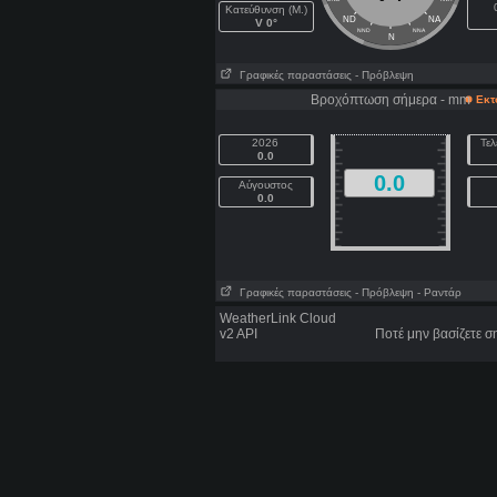
Κατεύθυνση (Μ.)
ND
NA
V 0°
NND
NNA
N
Γραφικές παραστάσεις
- Πρόβλεψη
Βροχόπτωση σήμερα - mm
Εκτ
2026
Τελ
0.0
0.0
Αύγουστος
0.0
Γραφικές παραστάσεις
- Πρόβλεψη
- Ραντάρ
WeatherLink Cloud
v2 API
Ποτέ μην βασίζετε 