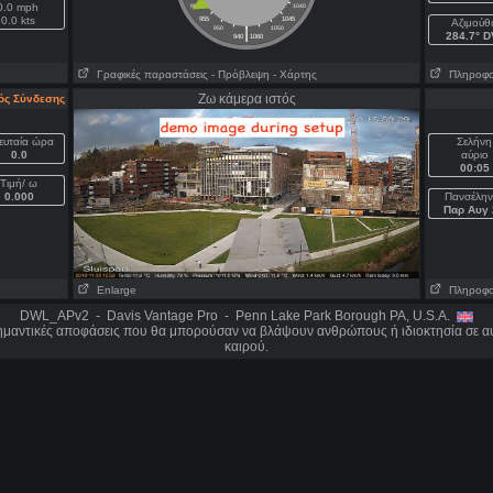
0.0 mph
960
1040
0.0 kts
955
1045
Aζιμούθ
|
950
1050
284.7° 
940
1060
Γραφικές παραστάσεις
- Πρόβλεψη
- Χάρτης
Πληροφορί
Ζω κάμερα ιστός
ός Σύνδεσης
ευταία ώρα
Σελήνη
0.0
αύριο
00:05
Τιμή/ ω
0.000
Πανσέλην
Παρ Αυγ 
Enlarge
Πληροφορί
DWL_APv2 - Davis Vantage Pro - Penn Lake Park Borough PA, U.S.A.
σημαντικές αποφάσεις που θα μπορούσαν να βλάψουν ανθρώπους ή ιδιοκτησία σε αυ
καιρού.