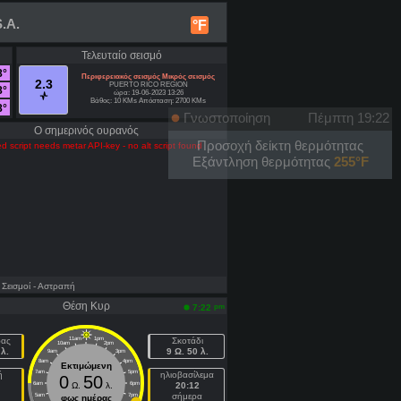
.A.
°F
Τελευταίο σεισμό
8°
Περιφερειακός σεισμός Μικρός σεισμός
2.3
PUERTO RICO REGION
8°
ώρα: 19-06-2023 13:26
Βάθος: 10 KMs Απόσταση: 2700 KMs
8°
Γνωστοποίηση
Πέμπτη 19:22
Ο σημερινός ουρανός
Προσοχή δείκτη θερμότητας
d script needs metar API-key - no alt script found
Εξάντληση θερμότητας
255°F
- Σεισμοί
- Αστραπή
Θέση Κυρ
pm
7:22
ρας
11am
1pm
Σκοτάδι
10am
2pm
λ.
9 Ω. 50 λ.
9am
3pm
8am
4pm
Εκτιμώμενη
7am
5pm
ή
ηλιοβασίλεμα
0
50
6am
Ω.
λ.
6pm
20:12
σήμερα
5am
7pm
φως ημέρας