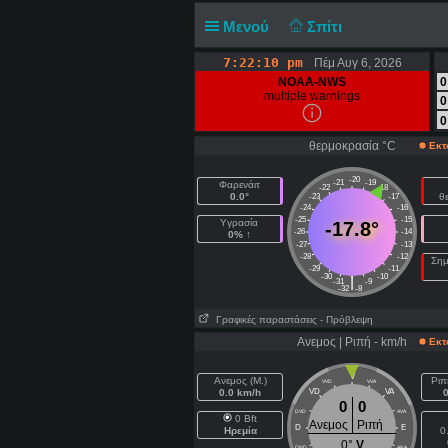
Μενού
Σπίτι
7:22:11 pm
Πέμ Αυγ 6, 2026
NOAA-NWS
0
multiple warnings
0
0
θερμοκρασία °C
Εκτ
-20
-21
-19
Φαρενάιτ
-22
-18
0.0°
θ
-23
-17
-24
-16
-25
-15
Υγρασία
-17.8°
-26
-14
0% ↑
-27
-13
-28
-12
Σημ
-29
-11
-30
-10
|
-31
-9
-32
-8
Γραφικές παραστάσεις
- Πρόβλεψη
Ανεμος | Ριπή - km/h
Εκτ
V
Ανεμος (Μ.)
Ριπ
VVD
VVA
0.0 km/h
VD
VA
0
0
DVD
AVA
0 Bft
Ανεμος
Ριπή
D
E
Ηρεμία
0
0°
V
DND
ANA