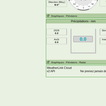
Direction (Moy.)
SO
SE
N 0°
SSO
SSE
S
Graphiques
- Prévisions
Précipitations - mm
2026
Der
0.0
0.0
Août
Int
0.0
Graphiques
- Prévisions
- Radar
WeatherLink Cloud
v2 API
Ne prenez jamais d