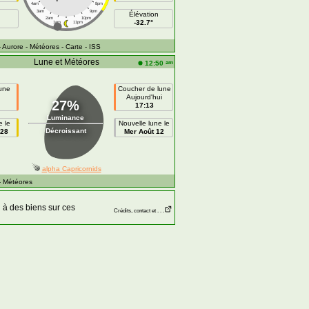
4am
8pm
3am
9pm
Élévation
2am
10pm
-32.7°
1am
11pm
- Aurore
- Météores
- Carte
- ISS
Lune et Météores
am
12:50
lune
Coucher de lune
Aujourd'hui
27%
17:13
Luminance
e le
Nouvelle lune le
Décroissant
 28
Mer Août 12
alpha Capricornids
- Météores
à des biens sur ces
Crédits, contact et . . .