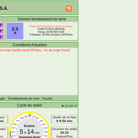
S.A.
°F
Dernier tremblement de terre
8°
Régional Tremblement de terre mineur
2.3
PUERTO RICO REGION
8°
Temps: 19-06-2023 13:26
Profondeur: 10 KMs Distance: 1678 Miles
8°
Conditions Actuelles
d script needs metar API-key - no alt script found
ogie
- Tremblements de terre
- Foudre
Cycle du soleil
am
12:50
our
11am
1pm
Durée de la Nuit
10am
2pm
min
9 H 54 min
9am
3pm
8am
4pm
Estimé:
7am
5pm
leil
Coucher du soleil
5
14
6am
H
min
6pm
20:10
ui
Aujourd'hui
5am
7pm
Jusqu'au lever