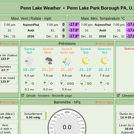
Penn Lake Weather • Penn Lake Park Borough PA, U.
Maxi. Vent | Rafale - mph
Maxi. Mini. Température °C
0
-17.8°
-17.
7:00 pm
Aujourd'hui
7:00 pm
7:00 pm
Aujourd'hui
7:00 pm
0
-17.8°
-17.
31
Août
31
31
Août
31
0
-17.8°
-17.
Déc , 31
2026
Déc , 31
Déc , 31
2026
Déc , 31
Prévisions
Hors ligne
Hors ligne
Selecte
Samedi
Samedi
Samedi
Samedi
Dimanche
Nuit
Matin
Après midi
Soir
Nuit
ce de chaleur
123.9°
Humidex
19
20°
20
25°
21
26°
21
23°
20
21°
-
-
-
-
-
-57.7°
6.5
7.6
9.8
9.8
7.4
mph
mph
mph
mph
mph
nt de rosée
123.9°
O
O
OSO
SO
O
0.1
0.2
5.8
-
-
mm
mm
mm
Détails
- horaires
- Nouvelle page
Climatol
Baromètre - hPa
Hors ligne
Hors ligne
1000
ale (Maxi.)
Actuellement
Durée du j
995
1005
990
1010
0.0 mph
0.00 inHg
14 H 05 
985
1015
980
1020
Vent
975
1025
Lever du so
0.0
.0 mph =
970
1030
06:04
0.0 km/h
Aujourd'h
965
1035