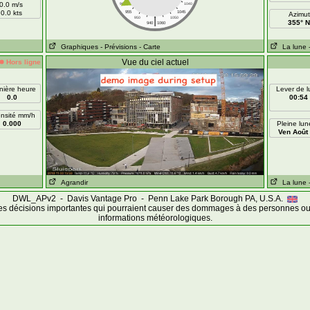
0.0 m/s
960
1040
0.0 kts
955
1045
Azimut
|
950
1050
355° N
940
1060
Graphiques
- Prévisions
- Carte
La lune
Vue du ciel actuel
Hors ligne
nière heure
Lever de 
0.0
00:54
ensité mm/h
0.000
Pleine lun
Ven Août
Agrandir
La lune
DWL_APv2 - Davis Vantage Pro - Penn Lake Park Borough PA, U.S.A.
es décisions importantes qui pourraient causer des dommages à des personnes ou 
informations météorologiques.