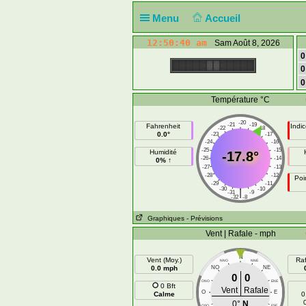
Menu
Accueil
12:50:40 am
Sam Août 8, 2026
0
0
0
Température °C
-20
-21
-19
Fahrenheit
Indi
-22
-18
0.0°
-23
-17
-24
-16
-25
-15
Humidité
-17.8°
-26
-14
0% ↑
-27
-13
-28
-12
Poi
-29
-11
-30
-10
|
-31
-9
-32
-8
Graphiques
- Prévisions
Vent | Rafale - mph
N
Vent (Moy.)
Raf
NNO
NNE
0.0 mph
NO
NE
0
0
ONO
ENE
0 Bft
Vent
Rafale
O
E
Calme
0
0°
N
OSO
ESE