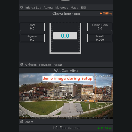
Info da Lua
- Aurora
- Meteoros
- Mapa
- ISS
Chuva hoje - mm
Offline
2026
Última Hora
0.0
0.0
0.0
Agosto
Taxa/h
0.0
0.000
Gráficos
- Previsão
- Radar
WebCam Ativa
Zoom
Info Fase da Lua
am
11:56