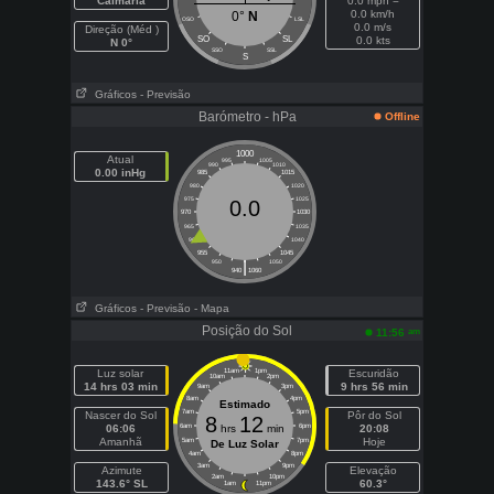
Calmaria
0.0 mph =
0.0 km/h
0°
N
OSO
LSL
0.0 m/s
Direção (Méd )
SO
SL
0.0 kts
N 0°
SSO
SSL
S
Gráficos
- Previsão
Barómetro - hPa
Offline
1000
Atual
995
1005
990
1010
0.00 inHg
985
1015
980
1020
975
1025
0.0
970
1030
965
1035
960
1040
955
1045
|
950
1050
940
1060
Gráficos
- Previsão
- Mapa
Posição do Sol
am
11:56
Luz solar
11am
1pm
Escuridão
10am
2pm
14 hrs 03 min
9 hrs 56 min
9am
3pm
8am
4pm
Estimado
7am
5pm
Nascer do Sol
Pôr do Sol
8
12
06:06
6am
hrs
min
6pm
20:08
Amanhã
Hoje
5am
7pm
De Luz Solar
4am
8pm
3am
9pm
Azimute
Elevação
2am
10pm
143.6° SL
60.3°
1am
11pm