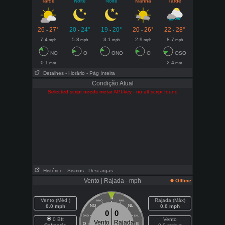
Tarde
Noite
Noite
Manhã
Tarde
26
27°
20
24°
19
20°
20
26°
22
28°
-
-
-
-
-
7.4
5.8
3.1
2.9
8.7
mph
mph
mph
mph
mph
NO
O
ONO
O
OSO
0.1
-
-
-
2.4
mm
mm
Detalhes
- Horário
- Pág Inteira
Condição Atual
Selected script needs metar API-key - no alt script found
Histórico
- Sismos
- Descargas
Vento | Rajada - mph
Offline
N
Vento (Méd )
Rajada (Máx)
NNO
NNL
0.0 mph
NO
NL
0.0 mph
0
0
ONO
LNL
0 Bft
Vento
Vento
Rajada
O
E