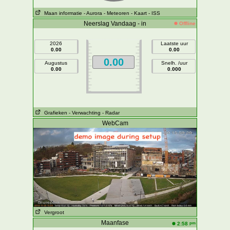
Maan informatie
- Aurora
- Meteoren
- Kaart
- ISS
Neerslag Vandaag - in
Offline
2026
Laatste uur
0.00
0.00
0.00
Augustus
Snelh. /uur
0.00
0.000
Grafieken
- Verwachting
- Radar
WebCam
Vergroot
Maanfase
pm
2:58