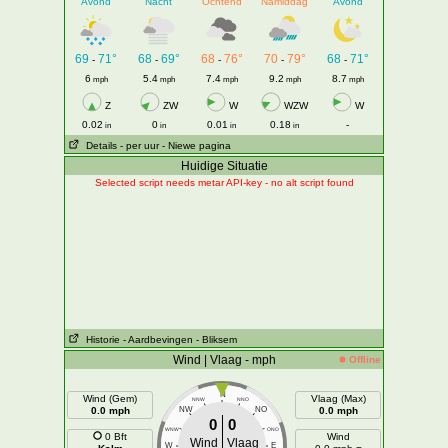
Avond
Nacht
Ochtend
Namiddag
Avond
69
71°
68
69°
68
76°
70
79°
68
71°
-
-
-
-
-
6
5.4
7.4
9.2
8.7
mph
mph
mph
mph
mph
Z
ZW
W
WZW
W
0.02
0
0.01
0.18
-
in
in
in
in
Details
- per uur
- Niewe pagina
Huidige Situatie
Selected script needs metar API-key - no alt script found
Historie
- Aardbevingen
- Bliksem
Wind | Vlaag - mph
Offline
N
Wind (Gem)
Vlaag (Max)
NNW
NNO
0.0 mph
NW
NO
0.0 mph
0
0
WNW
ONO
0 Bft
Wind
Wind
Vlaag
W
E