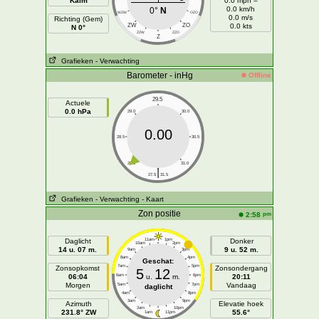
Kalm
0.0 mph =
0.0 km/h
0°
N
WZW
OZO
0.0 m/s
Richting (Gem)
ZW
ZO
0.0 kts
N 0°
ZZW
ZZO
Z
Grafieken
- Verwachting
Barometer - inHg
Offline
29.5
Actuele
0.0 hPa
29.0
30.0
0.00
28.5
30.5
28.0
31.0
|
27.5
31.5
Grafieken
- Verwachting
- Kaart
Zon positie
pm
2:58
Daglicht
11am
1pm
Donker
10am
2pm
14 u. 07 m.
9 u. 52 m.
9am
3pm
8am
4pm
Geschat:
7am
5pm
Zonsopkomst
Zonsondergang
5
12
06:04
6am
u.
m.
6pm
20:11
Morgen
Vandaag
5am
7pm
daglicht
4am
8pm
3am
9pm
Azimuth
Elevatie hoek
2am
10pm
231.8° ZW
55.6°
1am
11pm