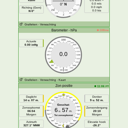
Kalm
0.0 km/h =
0.0 m/s
0°
N
WZW
OZO
0.0 mph
Richting (Gem)
ZW
ZO
0.0 kts
N 0°
ZZW
ZZO
Z
Grafieken
- Verwachting
Barometer - hPa
Offline
1000
Actuele
995
1005
990
1010
0.00 inHg
985
1015
980
1020
975
1025
0.0
970
1030
965
1035
960
1040
955
1045
|
950
1050
940
1060
Grafieken
- Verwachting
- Kaart
Zon positie
pm
11:06
Daglicht
11am
1pm
Donker
10am
2pm
14 u. 07 m.
9 u. 52 m.
9am
3pm
8am
4pm
Geschat:
7am
5pm
Zonsopkomst
Zonsondergang
6
57
06:04
6am
u.
m.
6pm
20:10
Morgen
Morgen
5am
7pm
Tot zonsopkomst
4am
8pm
3am
9pm
Azimuth
Elevatie hoek
2am
10pm
327.1° NNW
-26.2°
1am
11pm