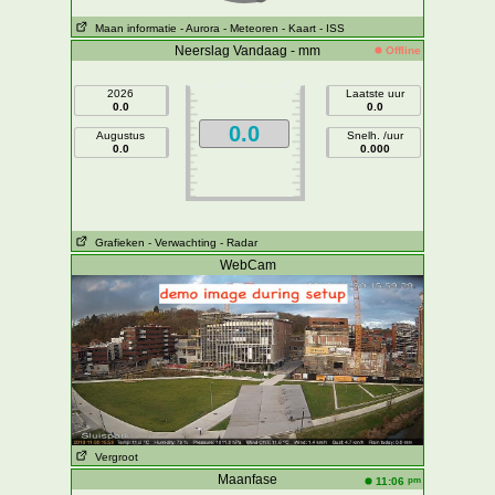
Maan informatie
- Aurora
- Meteoren
- Kaart
- ISS
Neerslag Vandaag - mm
Offline
2026
Laatste uur
0.0
0.0
0.0
Augustus
Snelh. /uur
0.0
0.000
Grafieken
- Verwachting
- Radar
WebCam
Vergroot
Maanfase
pm
11:06