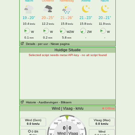
Nacht
Ochtend
Namiddag
Avond
Nacht
19
20°
20
25°
21
26°
21
23°
20
21°
-
-
-
-
-
10.4
12.2
15.8
15.8
11.9
km/u
km/u
km/u
km/u
km/u
W
W
WZW
ZW
W
0.1
0.2
5.8
-
-
mm
mm
mm
Details
- per uur
- Niewe pagina
Huidige Situatie
Selected script needs metar API-key - no alt script found
Historie
- Aardbevingen
- Bliksem
Wind | Vlaag - km/u
Offline
N
Wind (Gem)
Vlaag (Max)
NNW
NNO
0.0 km/u
NW
NO
0.0 km/u
0
0
WNW
ONO
0 Bft
Wind
Wind
Vlaag
W
E