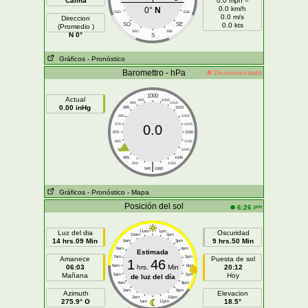
Calma
0.0 mph =
0.0 km/h
0°
N
OSO
ESE
0.0 m/s
Direccion
SO
SE
0.0 kts
(Promedio )
SSO
SSE
N 0°
S
Gráficos
- Pronóstico
Baromettro - hPa
Desconectado
1000
Actual
995
1005
990
1010
0.00 inHg
985
1015
980
1020
975
1025
0.0
970
1030
965
1035
960
1040
955
1045
|
950
1050
940
1060
Gráficos
- Pronóstico
- Mapa
Posición del sol
pm
6:26
Luz del dia
11am
1pm
Oscuridad
10am
2pm
14 hrs.09 Min
9 hrs.50 Min
9am
3pm
8am
4pm
Estimada
7am
5pm
Amanece
Puesta de sol
1
46
06:03
6am
hrs.
Min
6pm
20:12
Mañana
Hoy
5am
7pm
de luz del día
4am
8pm
3am
9pm
Azimuth
Elevacion
2am
10pm
275.9° O
18.5°
1am
11pm