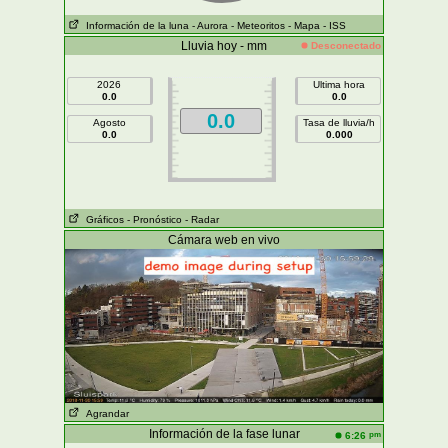
Información de la luna
- Aurora
- Meteoritos
- Mapa
- ISS
Lluvia hoy - mm
Desconectado
2026
Ultima hora
0.0
0.0
0.0
Agosto
Tasa de lluvia/h
0.0
0.000
Gráficos
- Pronóstico
- Radar
Cámara web en vivo
Agrandar
Información de la fase lunar
pm
6:26