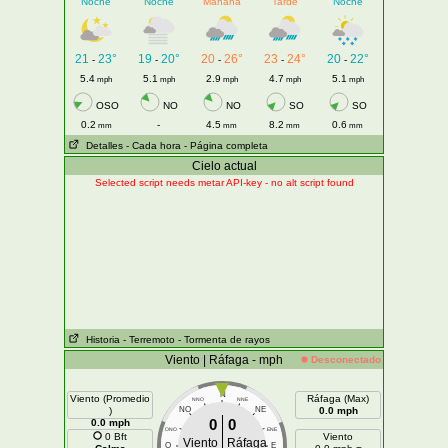
Noche
Noche
Mañana
Tarde
Noche
21
23°
19
20°
20
26°
23
24°
20
22°
-
-
-
-
-
5.4
5.1
2.9
4.7
5.1
mph
mph
mph
mph
mph
OSO
NO
NO
SO
SO
0.2
-
4.5
8.2
0.6
mm
mm
mm
mm
Detalles
- Cada hora
- Página completa
Cielo actual
Selected script needs metar API-key - no alt script found
Historia
- Terremoto
- Tormenta de rayos
Viento | Ráfaga - mph
Desconectado
N
Viento (Promedio
Ráfaga (Max)
NNO
NNE
)
NO
NE
0.0 mph
0
0
0.0 mph
ONO
ENE
0 Bft
Viento
Viento
Ráfaga
O
E