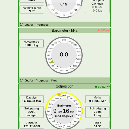
Stille
0.0 mph =
0.0 km/h
0°
N
VSV
ØSØ
0.0 m/s
Retning (gns)
SV
SØ
0.0 kts
N 0°
SSV
SSØ
S
Grafer
- Prognose
Barometer - hPa
Offline
1000
Nuværende
995
1005
990
1010
0.00 inHg
985
1015
980
1020
975
1025
0.0
970
1030
965
1035
960
1040
955
1045
|
950
1050
940
1060
Grafer
- Prognose
- Kort
Solposition
am
10:52
Dagslys
11am
1pm
Mørke
10am
2pm
14 Tim03 Min
9 Tim56 Min
9am
3pm
8am
4pm
Estimeret
7am
5pm
Solopgang
Solnedgang
9
16
06:06
6am
Tim
Min
6pm
20:08
I morgen
I dag
5am
7pm
med dagslys
4am
8pm
3am
9pm
Azimuth
Højde
2am
10pm
121.1° ØSØ
51.3°
1am
11pm