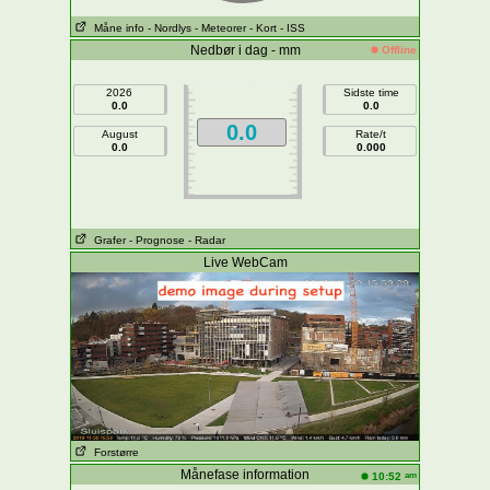
Måne info
- Nordlys
- Meteorer
- Kort
- ISS
Nedbør i dag - mm
Offline
2026
Sidste time
0.0
0.0
0.0
August
Rate/t
0.0
0.000
Grafer
- Prognose
- Radar
Live WebCam
Forstørre
Månefase information
am
10:52