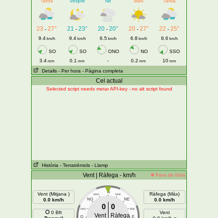
Tarda
Vespre
Nit
Matí
Tarda
23
27°
21
23°
20
20°
20
27°
22
25°
-
-
-
-
-
9.4
9.4
6.5
6.8
8.6
km/h
km/h
km/h
km/h
km/h
SO
SO
ONO
NO
SSO
3.4
0.1
-
0.2
10
mm
mm
mm
mm
Detalls
- Per hora
- Pàgina completa
Cel actual
Selected script needs metar API-key - no alt script found
Història
- Terratrèmols
- Llamp
Vent | Ràfega - km/h
Fora de línia
N
Vent (Mitjana )
Ràfega (Màx)
NNO
NNE
0.0 km/h
NO
NE
0.0 km/h
0
0
ONO
ENE
0 Bft
Vent
Vent
Ràfega
O
E