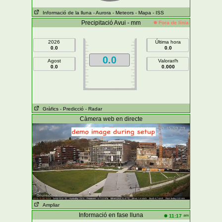
Informació de la lluna
- Aurora
- Meteors
- Mapa
- ISS
Precipitació Avui - mm
Fora de línia
2026
Última hora
0.0
0.0
0.0
Agost
Valorar/h
0.0
0.000
Gràfics
- Predicció
- Radar
Càmera web en directe
Ampliar
Informació en fase lluna
am
11:17