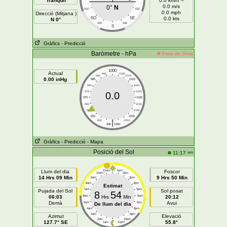
Tranquil
0.0 km/h =
0.0 m/s
0°
N
OSO
ESE
0.0 mph
Direcció (Mitjana )
SO
SE
0.0 kts
N 0°
SSO
SSE
S
Gràfics
- Predicció
Baròmetre - hPa
Fora de línia
1000
Actual
995
1005
990
1010
0.00 inHg
985
1015
980
1020
975
1025
0.0
970
1030
965
1035
960
1040
955
1045
|
950
1050
940
1060
Gràfics
- Predicció
- Mapa
Posició del Sol
am
11:17
Llum del dia
11am
1pm
Foscor
10am
2pm
14 Hrs 09 Min
9 Hrs 50 Min
9am
3pm
8am
4pm
Estimat
7am
5pm
Pujada del Sol
Sol posat
8
54
06:03
6am
Hrs
Min
6pm
20:12
Demà
Avui
5am
7pm
De llum del dia
4am
8pm
3am
9pm
Azimut
Elevació
2am
10pm
127.7° SE
55.8°
1am
11pm