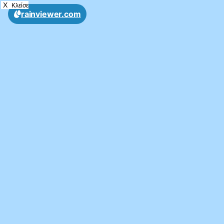
X
Κλείσε