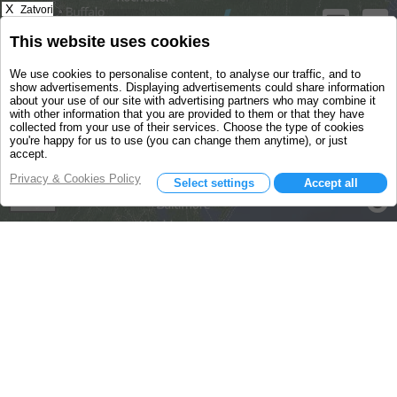
X
Zatvori