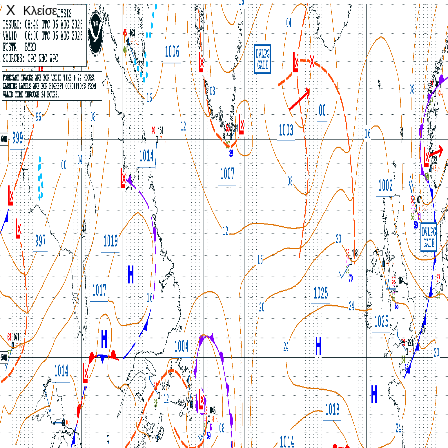
X
Κλείσε