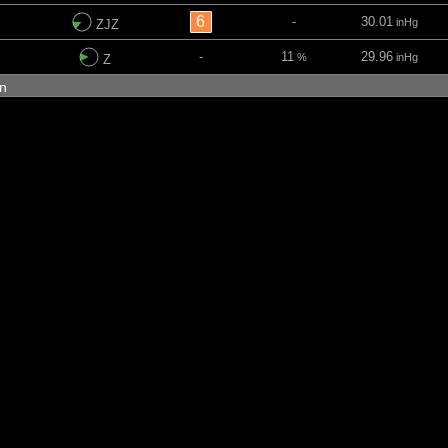
6
-
30.01
inHg
ZJZ
-
11
29.96
%
inHg
Z
min
-
100
29.94
%
inHg
ZSZ
-
99
29.92
%
inHg
Z
-
100
29.85
%
inHg
Z
-
31
29.85
%
inHg
ZSZ
in
-
34
29.86
%
inHg
SZ
-
16
29.86
%
inHg
SSZ
-
89
29.84
%
inHg
SZ
-
21
29.8
%
inHg
Z
min
-
-
29.82
inHg
SSZ