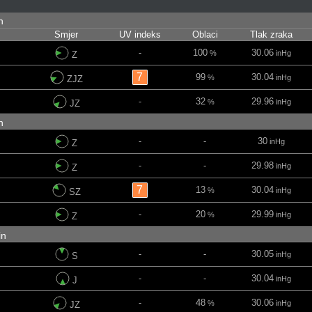
in
Smjer
UV indeks
Oblaci
Tlak zraka
-
100
30.06
%
inHg
Z
7
99
30.04
%
inHg
ZJZ
-
32
29.96
%
inHg
JZ
in
-
-
30
inHg
Z
-
-
29.98
inHg
Z
7
13
30.04
%
inHg
SZ
-
20
29.99
%
inHg
Z
min
-
-
30.05
inHg
S
-
-
30.04
inHg
J
-
48
30.06
%
inHg
JZ