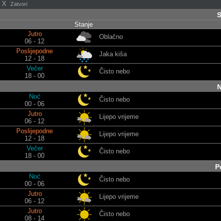
X
Zatvori
S
Stanje
Jutro
Oblačno
06 - 12
Poslijepodne
Jaka kiša
12 - 18
Večer
Čisto nebo
18 - 00
N
Noć
Čisto nebo
00 - 06
Jutro
Lijepo vrijeme
06 - 12
Poslijepodne
Lijepo vrijeme
12 - 18
Večer
Čisto nebo
18 - 00
P
Noć
Čisto nebo
00 - 06
Jutro
Lijepo vrijeme
06 - 12
Jutro
Čisto nebo
08 - 14