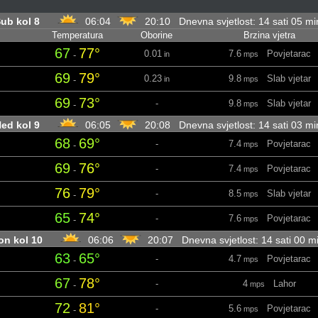
ub kol 8
06:04
20:10 Dnevna svjetlost: 14 sati 05 m
Temperatura
Oborine
Brzina vjetra
67
77°
0.01
7.6
Povjetarac
-
in
mps
69
79°
0.23
9.8
Slab vjetar
-
in
mps
69
73°
-
9.8
Slab vjetar
-
mps
ed kol 9
06:05
20:08 Dnevna svjetlost: 14 sati 03 m
68
69°
-
7.4
Povjetarac
-
mps
69
76°
-
7.4
Povjetarac
-
mps
76
79°
-
8.5
Slab vjetar
-
mps
65
74°
-
7.6
Povjetarac
-
mps
on kol 10
06:06
20:07 Dnevna svjetlost: 14 sati 00 
63
65°
-
4.7
Povjetarac
-
mps
67
78°
-
4
Lahor
-
mps
72
81°
-
5.6
Povjetarac
-
mps