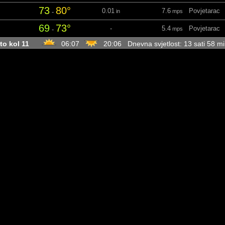
73
80°
0.01
7.6
Povjetarac
-
in
mps
69
73°
-
5.4
Povjetarac
-
mps
to kol 11
06:07
20:06 Dnevna svjetlost: 13 sati 58 
68
70°
0.01
8.3
Slab vjetar
-
in
mps
68
77°
0.01
10.3
Slab vjetar
-
in
mps
69
77°
0.05
8.9
Slab vjetar
-
in
mps
66
69°
-
6
Povjetarac
-
mps
ri kol 12
06:08
20:04 Dnevna svjetlost: 13 sati 56 m
65
67°
-
7.4
Povjetarac
-
mps
67
77°
0.01
7.8
Povjetarac
-
in
mps
69
77°
0.04
6
Povjetarac
-
in
mps
65
69°
-
4
Lahor
-
mps
et kol 13
06:09
20:03 Dnevna svjetlost: 13 sati 53 
62
68°
-
2.2
Lahor
-
mps