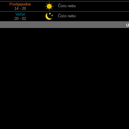
Poslijepodne
Čisto nebo
14 - 20
Večer
Čisto nebo
20 - 02
U
Noć
Oblačno
02 - 08
Jutro
Oblačno
08 - 14
Poslijepodne
Kiša
14 - 20
Večer
Lijepo vrijeme
20 - 02
S
Noć
Lijepo vrijeme
02 - 08
Jutro
Lijepo vrijeme
08 - 14
Poslijepodne
Kiša
14 - 20
Večer
Lijepo vrijeme
20 - 02
Č
Noć
Čisto nebo
02 - 08