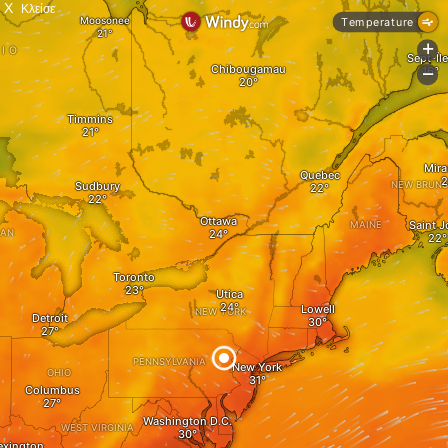
X
Κλείσε