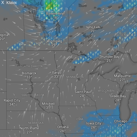
X
Κλείσε