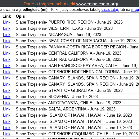
Dane o trzęsieniach dzięki
www.emsc-csem.org/
ortowana wg:
odległość (mi)
. Kliknij aby posortować tabelę
czas
tutaj.
lub na
mag
Link
Opis
Link
Slabe Trzęsienie- PUERTO RICO REGION - June 19, 2023
Link
Slabe Trzęsienie- WESTERN TEXAS - June 19, 2023
Link
Slabe Trzęsienie- NICARAGUA - June 19, 2023
Link
Slabe Trzęsienie- NEAR COAST OF NICARAGUA - June 19, 2023
Link
Slabe Trzęsienie- PANAMA-COSTA RICA BORDER REGION - June 
Link
Slabe Trzęsienie- CENTRAL CALIFORNIA - June 19, 2023
Link
Slabe Trzęsienie- CENTRAL CALIFORNIA - June 19, 2023
Link
Slabe Trzęsienie- SAN FRANCISCO BAY AREA, CALIF. - June 19, 
Link
Slabe Trzęsienie- OFFSHORE NORTHERN CALIFORNIA - June 19,
Link
Slabe Trzęsienie- CANARY ISLANDS, SPAIN REGION - June 19, 2
Link
Slabe Trzęsienie- CANARY ISLANDS, SPAIN REGION - June 19, 2
Link
Slabe Trzęsienie- STRAIT OF GIBRALTAR - June 19, 2023
Link
Slabe Trzęsienie- SLOVENIA - June 19, 2023
Link
Slabe Trzęsienie- ANTOFAGASTA, CHILE - June 19, 2023
Link
Slabe Trzęsienie- SALTA, ARGENTINA - June 19, 2023
Link
Slabe Trzęsienie- ISLAND OF HAWAII, HAWAII - June 19, 2023
Link
Slabe Trzęsienie- ISLAND OF HAWAII, HAWAII - June 19, 2023
Link
Slabe Trzęsienie- ISLAND OF HAWAII, HAWAII - June 19, 2023
Link
Slabe Trzęsienie- OFFSHORE COQUIMBO, CHILE - June 19, 2023