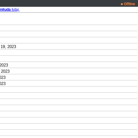
Offline
nituda
tutaj.
19, 2023
2023
 2023
023
023