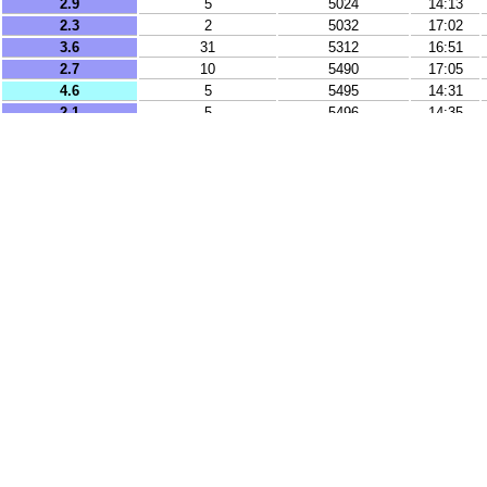
2.9
5
5024
14:13
2.3
2
5032
17:02
3.6
31
5312
16:51
2.7
10
5490
17:05
4.6
5
5495
14:31
2.1
5
5496
14:35
2.1
5
5497
17:36
3.4
10
5500
15:04
2
2
5515
16:21
2
9
5529
14:03
2.1
2
5615
16:13
4.9
5
5702
13:45
4.7
10
5706
16:44
3.8
19
8191
16:01
3.6
1
8244
13:03
3.1
26
8518
15:20
3.3
8
8661
14:25
3.3
24
8737
14:14
4.7
10
8892
12:45
5.2
91
9102
17:16
3.7
10
9320
12:50
3.6
62
9426
12:34
2.7
10
9695
16:09