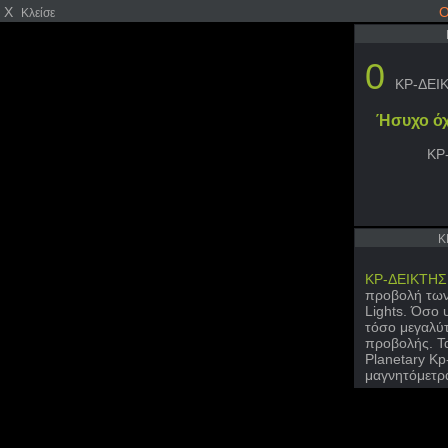
X
Ο
Κλείσε
0
KP-ΔΕΙ
Ήσυχο όχ
KP
K
KP-ΔΕΙΚΤΗΣ
προβολή των 
Lights. Όσο 
τόσο μεγαλύτ
προβολής. Τ
Planetary Kp
μαγνητόμετρ