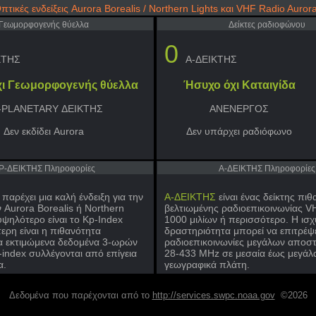
πτικές ενδείξεις Aurora Borealis / Northern Lights και VHF Radio Auror
Γεωμορφογενής θύελλα
Δείκτες ραδιοφώνου
0
ΚΤΗΣ
A-ΔΕΙΚΤΗΣ
ι Γεωμορφογενής θύελλα
Ήσυχο όχι Καταιγίδα
-PLANETARY ΔΕΙΚΤΗΣ
ΑΝΕΝΕΡΓΟΣ
Δεν εκδίδει Aurora
Δεν υπάρχει ραδιόφωνο
P-ΔΕΙΚΤΗΣ Πληροφορίες
A-ΔΕΙΚΤΗΣ Πληροφορίες
παρέχει μια καλή ένδειξη για την
A-ΔΕΙΚΤΗΣ
είναι ένας δείκτης πιθ
Aurora Borealis ή Northern
βελτιωμένης ραδιοεπικοινωνίας V
υψηλότερο είναι το Kp-Index
1000 μιλίων ή περισσότερο. Η ισχ
ερη είναι η πιθανότητα
δραστηριότητα μπορεί να επιτρέψ
α εκτιμώμενα δεδομένα 3-ωρών
ραδιοεπικοινωνίες μεγάλων αποσ
-index συλλέγονται από επίγεια
28-433 MHz σε μεσαία έως μεγάλ
α.
γεωγραφικά πλάτη.
Δεδομένα που παρέχονται από το
http://services.swpc.noaa.gov
©2026