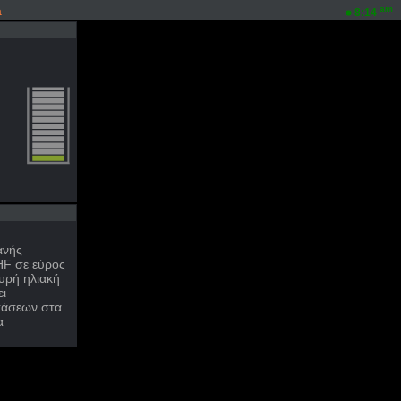
a
am
8:14
ανής
HF σε εύρος
υρή ηλιακή
ει
τάσεων στα
α