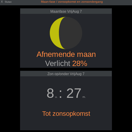
X
Maan-fase / zonsopkomst en zonsondergang
Sluiten
Maanfase VrijAug 7
Afnemende maan
Verlicht
28%
Zon op/onder VrijAug 7
8
: 27
u.
m.
Tot zonsopkomst