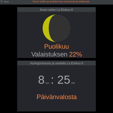
X
Kuun vaihe ja aurinko kuu nousevat ja asettuvat
Kiinni
Kuun vaihe La Elokuu 8
Puolikuu
Valaistuksen
22%
Auringonnousu ja asetettu La Elokuu 8
8
: 25
tun.
min
Päivänvalosta