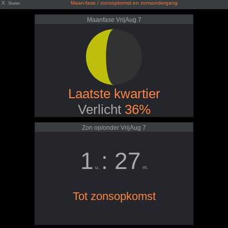
X
Maan-fase / zonsopkomst en zonsondergang
Sluiten
Maanfase VrijAug 7
Laatste kwartier
Verlicht
36%
Zon op/onder VrijAug 7
1
: 27
u.
m.
Tot zonsopkomst