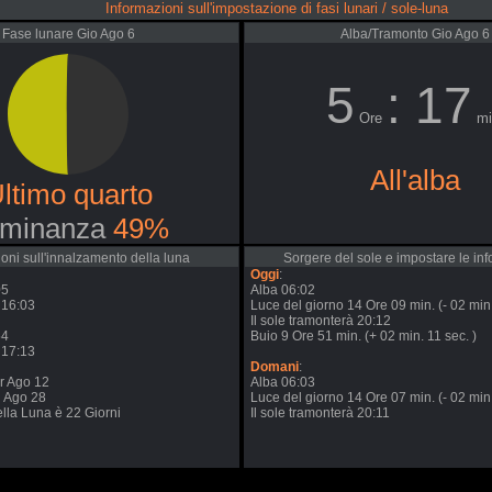
Informazioni sull'impostazione di fasi lunari / sole-luna
Fase lunare Gio Ago 6
Alba/Tramonto Gio Ago 6
5
: 17
Ore
mi
All'alba
ltimo quarto
minanza
49%
oni sull'innalzamento della luna
Sorgere del sole e impostare le in
Oggi
:
05
Alba 06:02
 16:03
Luce del giorno 14 Ore 09 min. (- 02 min.
Il sole tramonterà 20:12
54
Buio 9 Ore 51 min. (+ 02 min. 11 sec. )
 17:13
Domani
:
r Ago 12
Alba 06:03
n Ago 28
Luce del giorno 14 Ore 07 min. (- 02 min.
della Luna è 22 Giorni
Il sole tramonterà 20:11