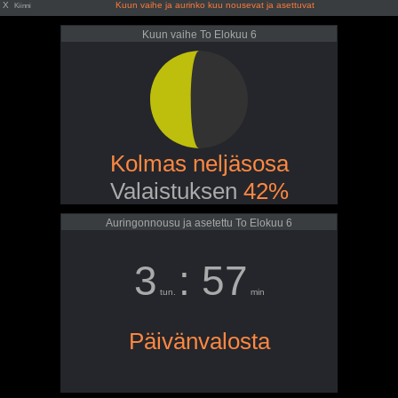
X
Kuun vaihe ja aurinko kuu nousevat ja asettuvat
Kiinni
Kuun vaihe To Elokuu 6
Kolmas neljäsosa
Valaistuksen
42%
Auringonnousu ja asetettu To Elokuu 6
3
: 57
tun.
min
Päivänvalosta