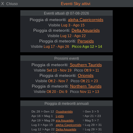
X
Eventi Sky attivi
Chiuso
Eventi attuali @ 07-08-2026
Pioggia di meteoriti:
alpha Capricornids
Visibile
Lug 3 - Ago 15
Pioggia di meteoriti:
Delta Aquariids
Visibile
Lug 12 - Ago 22
Pioggia di meteoriti:
Perseids
Visibile
Lug 17 - Ago 26
Picco Ago 12 > 14
Prossimi eventi
Pioggia di meteoriti:
Southern Taurids
Visibile
Set 10 - Nov 19
Picco
Ott 9 > 11
Pioggia di meteoriti:
Orionids
Visibile
Ott 2 - Nov 7
Picco
Ott 21 > 23
Pioggia di meteoriti:
Northern Taurids
Visibile
Ott 20 - Dic 9
Picco
Nov 11 > 13
Pioggia di meteoriti annuali
Dic 28 > Gen 12
Quadrantids
↑ Gen 3 > 5
Apr 16 > Mag 1
Lyrids
↑ Apr 21 > 23
Apr 19 > Mag 29
eta Aquariids
↑ Mag 5 > 7
Lug 3 > Ago 15
alpha Capricornids
↑ Lug 29 > 31
Lug 12 > Ago 22
Delta Aquariids
↑ Lug 29 > 31