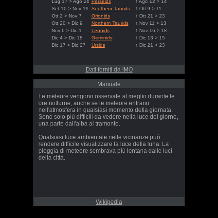
Lug 17 > Ago 26
Perseids
↑ Ago 12 > 14
Set 10 > Nov 19
Southern Taurids
↑ Ott 9 > 11
Ott 2 > Nov 7
Orionids
↑ Ott 21 > 23
Ott 20 > Dic 9
Northern Taurids
↑ Nov 11 > 13
Nov 6 > Dic 1
Leonids
↑ Nov 16 > 18
Dic 4 > Dic 18
Geminids
↑ Dic 13 > 15
Dic 17 > Dic 27
Ursids
↑ Dic 21 > 23
Dati forniti da IMO
Manuale
Le meteore vengono osservate al meglio durante le
ore notturne, anche se le meteore entrano
nell'atmosfera in qualsiasi momento della giornata.
Sono solo più difficili da vedere nella luce del giorno,
una parte dall'alba al tramonto.
Qualsiasi luce ambientale nelle vicinanze può
rendere difficile visualizzare la luce della luna. La
pioggia di meteore sembrava più lontana dalle luci
della città.
Wikipedia