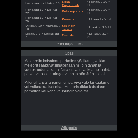
alpha
↑ Heinäkuu 29 >
Heinäkuu 3 > Elokuu 15
Capricornids
31
Heinäkuu 12 > Elokuu
↑ Heinäkuu 29 >
Delta Aquariids
22
31
Heinäkuu 17 > Elokuu
Perseids
↑ Elokuu 12 > 14
26
Syyskuu 10 > Marraskuu
Southern
↑ Lokakuu 9 > 11
19
Taurids
Lokakuu 2 > Marraskuu
↑ Lokakuu 21 >
Orionids
7
23
Lokakuu 20 > Joulukuu
↑ Marraskuu 11 >
Northern Taurids
Tiedot tarjoaa IMO
9
13
Marraskuu 6 > Joulukuu
↑ Marraskuu 16 >
Leonids
Opas
1
18
Joulukuu 4 > Joulukuu
↑ Joulukuu 13 >
Geminids
Meteoreita katsotaan parhaiten yöaikana, vaikka
18
15
meteorit saapuvat ilmakehään milloin tahansa
Joulukuu 17 > Joulukuu
↑ Joulukuu 21 >
Ursids
vuorokauden aikana. Niitä on vain vaikeampi nähdä
27
23
päivänvalossa auringonvalon ja hämärän lisäksi.
Mikä tahansa läheinen ympäröivä valo tai kuutamo
voi vaikeuttaa katselua. Meteorisuihku katsotaan
parhaiten kaukana kaupungin valoista.
Wikipedia