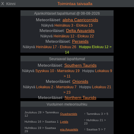
X
Toimintaa taivaalla
Kiinni
Ajankohtaiset tapahtumat @ 08-08-2026
Meteoriläiset:
alpha Capricornids
Näkyvä
Heinäkuu 3 - Elokuu 15
Meteoriläiset:
Delta Aquariids
Näkyvä
Heinäkuu 12 - Elokuu 22
Meteoriläiset:
Perseids
Näkyvä
Heinäkuu 17 - Elokuu 26
Huippu Elokuu 12 >
14
Seuraavat tapahtumat
Meteoriläiset:
Southern Taurids
Näkyvä
Syyskuu 10 - Marraskuu 19
Huippu
Lokakuu 9
> 11
Meteoriläiset:
Orionids
Näkyvä
Lokakuu 2 - Marraskuu 7
Huippu
Lokakuu 21
> 23
Meteoriläiset:
Northern Taurids
Näkyvä
Lokakuu 20 - Joulukuu 9
Huippu
Marraskuu
Vuotuinen meteorisuihku
11 > 13
Joulukuu 28 > Tammikuu
Quadrantids
↑ Tammikuu 3 > 5
12
↑ Huhtikuu 21 >
Huhtikuu 16 > Saattaa 1
Lyrids
23
Huhtikuu 19 > Saattaa
eta Aquariids
↑ Saattaa 5 > 7
29