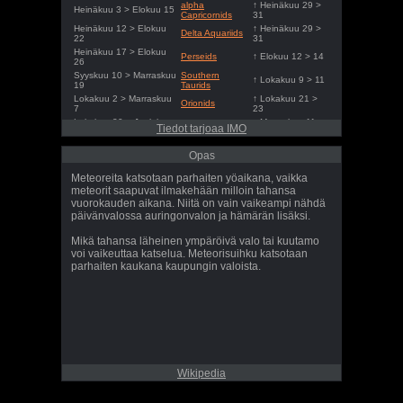
alpha
↑ Heinäkuu 29 >
Heinäkuu 3 > Elokuu 15
Capricornids
31
Heinäkuu 12 > Elokuu
↑ Heinäkuu 29 >
Delta Aquariids
22
31
Heinäkuu 17 > Elokuu
Perseids
↑ Elokuu 12 > 14
26
Syyskuu 10 > Marraskuu
Southern
↑ Lokakuu 9 > 11
19
Taurids
Lokakuu 2 > Marraskuu
↑ Lokakuu 21 >
Orionids
7
23
Lokakuu 20 > Joulukuu
↑ Marraskuu 11 >
Northern Taurids
Tiedot tarjoaa IMO
9
13
Marraskuu 6 > Joulukuu
↑ Marraskuu 16 >
Leonids
Opas
1
18
Joulukuu 4 > Joulukuu
↑ Joulukuu 13 >
Geminids
Meteoreita katsotaan parhaiten yöaikana, vaikka
18
15
meteorit saapuvat ilmakehään milloin tahansa
Joulukuu 17 > Joulukuu
↑ Joulukuu 21 >
Ursids
vuorokauden aikana. Niitä on vain vaikeampi nähdä
27
23
päivänvalossa auringonvalon ja hämärän lisäksi.
Mikä tahansa läheinen ympäröivä valo tai kuutamo
voi vaikeuttaa katselua. Meteorisuihku katsotaan
parhaiten kaukana kaupungin valoista.
Wikipedia