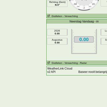
Richting (Gem)
ZW
ZO
N 0°
ZZW
ZZO
Z
Grafieken
- Verwachting
Neerslag Vandaag - in
2026
L
0.00
0.00
Augustus
S
0.00
Grafieken
- Verwachting
- Radar
WeatherLink Cloud
v2 API
Baseer nooit belangr