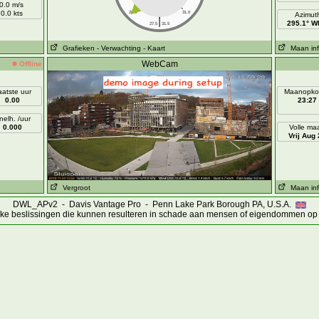
0.0 m/s
0.0 kts
28.0
31.0
Azimut
|
295.1° 
27.5
31.5
Grafieken
- Verwachting
- Kaart
Maan inf
WebCam
Offline
aatste uur
Maanopko
0.00
23:27
nelh. /uur
0.000
Volle ma
Vrij Aug 
Vergroot
Maan inf
DWL_APv2 - Davis Vantage Pro - Penn Lake Park Borough PA, U.S.A.
ijke beslissingen die kunnen resulteren in schade aan mensen of eigendommen op 