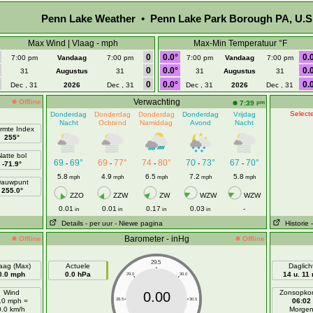
Penn Lake Weather • Penn Lake Park Borough PA, U.S
Max Wind | Vlaag - mph
Max-Min Temperatuur °F
0
0.0°
0.
7:00 pm
Vandaag
7:00 pm
7:00 pm
Vandaag
7:00 pm
0
0.0°
0.
31
Augustus
31
31
Augustus
31
0
0.0°
0.
Dec , 31
2026
Dec , 31
Dec , 31
2026
Dec , 31
Verwachting
Offline
pm
7:39
Selecte
Donderdag
Donderdag
Donderdag
Donderdag
Vrijdag
Nacht
Ochtend
Namiddag
Avond
Nacht
rmte Index
255°
Natte bol
69
69°
69
77°
74
80°
70
73°
67
70°
-
-
-
-
-
-71.9°
5.8
4.9
6.5
7.2
5.8
mph
mph
mph
mph
mph
auwpunt
255.0°
ZZO
ZZW
ZW
WZW
WZW
0.01
0.01
0.17
0.03
-
in
in
in
in
Details
- per uur
- Niewe pagina
Historie
Barometer - inHg
Offline
Offline
29.5
aag (Max)
Actuele
Daglich
0.0 mph
0.0 hPa
14 u. 11 
29.0
30.0
Wind
Zonsopko
0.00
.0 mph =
28.5
30.5
06:02
0.0 km/h
Morge