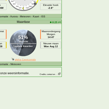
4am
8pm
3am
9pm
h
Elevatie hoek
2am
10pm
WNW
-2.8°
1am
11pm
ormatie
- Aurora
- Meteoren
- Kaart
- ISS
Maanfase
pm
8:25
mst
Maanondergang
Morgen
51%
14:47
Verlicht
an
Nieuwe maan
Laatste kwartier
28
Woe Aug 12
alpha Capricornids
ormatie
- Meteoren
onze weersinformatie.
Credits, contact en . . .