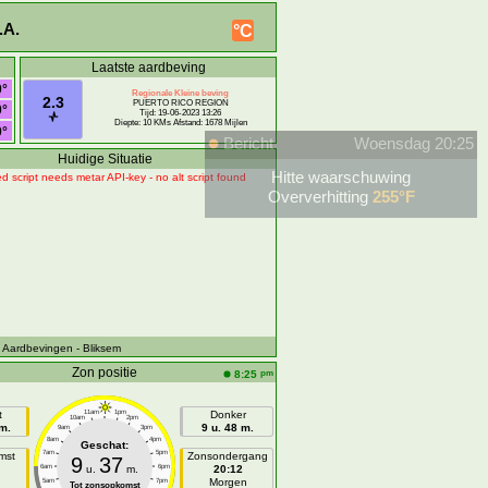
.A.
°C
Laatste aardbeving
0°
Regionale Kleine beving
2.3
PUERTO RICO REGION
0°
Tijd: 19-06-2023 13:26
Diepte: 10 KMs Afstand: 1678 Mijlen
0°
Bericht
Woensdag 20:25
Huidige Situatie
Hitte waarschuwing
d script needs metar API-key - no alt script found
Oververhitting
255°F
- Aardbevingen
- Bliksem
Zon positie
pm
8:25
t
11am
1pm
Donker
10am
2pm
m.
9 u. 48 m.
9am
3pm
8am
4pm
Geschat:
7am
5pm
mst
Zonsondergang
9
37
6am
u.
m.
6pm
20:12
n
Morgen
5am
7pm
Tot zonsopkomst