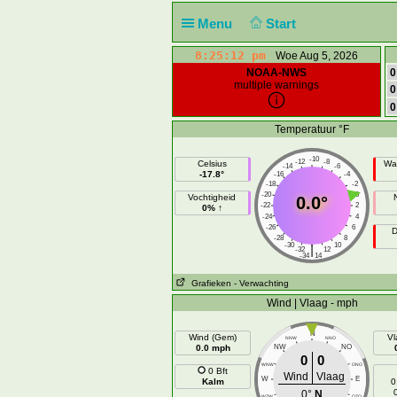
Menu
Start
8:25:13 pm
Woe Aug 5, 2026
NOAA-NWS
0
multiple warnings
0
0
Temperatuur °F
-10
-12
-8
Celsius
Wa
-14
-6
-17.8°
-16
-4
-18
-2
-20
0
Vochtigheid
0.0°
-22
2
0% ↑
-24
4
-26
6
D
-28
8
-30
10
|
-32
12
-34
14
Grafieken
- Verwachting
Wind | Vlaag - mph
N
Wind (Gem)
Vl
NNW
NNO
0.0 mph
NW
NO
0
0
WNW
ONO
0 Bft
Wind
Vlaag
W
E
Kalm
0
0°
N
WZW
OZO