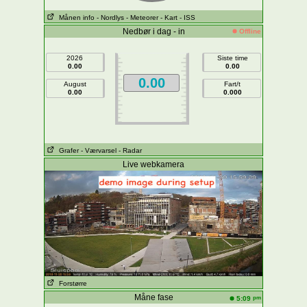
Månen info
- Nordlys
- Meteorer
- Kart
- ISS
Nedbør i dag - in
Offline
2026
Siste time
0.00
0.00
0.00
August
Fart/t
0.00
0.000
Grafer
- Værvarsel
- Radar
Live webkamera
Forstørre
Måne fase
pm
5:09