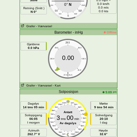
Stille
0.0 mph =
0.0 km/h
0°
N
VSV
ØSØ
0.0 m/s
Retning (Snitt )
SV
SØ
0.0 kts
N 0°
SSV
SSØ
S
Grafer
- Værvarsel
Barometer - inHg
Offline
29.5
Gjeldene
0.0 hPa
29.0
30.0
0.00
28.5
30.5
28.0
31.0
|
27.5
31.5
Grafer
- Værvarsel
- Kart
Solposisjon
pm
5:09
Dagslys
11am
1pm
Mørke
10am
2pm
14 tms 05 min
9 tms 54 min
9am
3pm
8am
4pm
Antatt
7am
5pm
Soloppgang
Solnedgang
3
00
06:05
6am
tms
min
6pm
20:10
I morgen
I dag
5am
7pm
Av dagslys
4am
8pm
3am
9pm
Azimuth
Høyde
2am
10pm
262.7° V
32.6°
1am
11pm