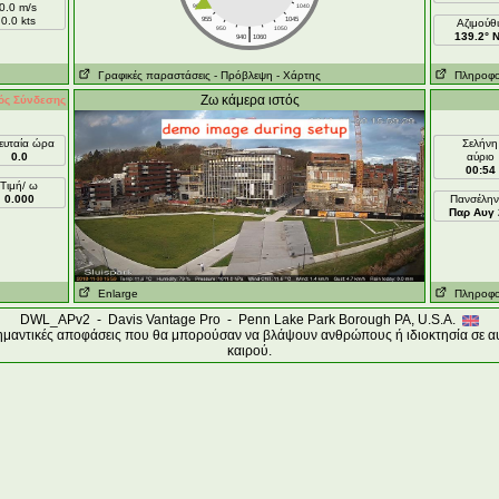
0.0 m/s
960
1040
0.0 kts
955
1045
Aζιμούθ
|
950
1050
139.2° 
940
1060
Γραφικές παραστάσεις
- Πρόβλεψη
- Χάρτης
Πληροφορί
Ζω κάμερα ιστός
ός Σύνδεσης
ευταία ώρα
Σελήνη
0.0
αύριο
00:54
Τιμή/ ω
0.000
Πανσέλην
Παρ Αυγ 
Enlarge
Πληροφορί
DWL_APv2 - Davis Vantage Pro - Penn Lake Park Borough PA, U.S.A.
σημαντικές αποφάσεις που θα μπορούσαν να βλάψουν ανθρώπους ή ιδιοκτησία σε αυ
καιρού.