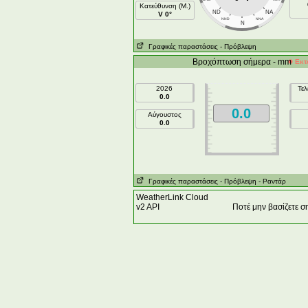
Κατεύθυνση (Μ.)
ND
NA
V 0°
NND
NNA
N
Γραφικές παραστάσεις
- Πρόβλεψη
Βροχόπτωση σήμερα - mm
Εκτ
2026
Τελ
0.0
0.0
Αύγουστος
0.0
Γραφικές παραστάσεις
- Πρόβλεψη
- Ραντάρ
WeatherLink Cloud
v2 API
Ποτέ μην βασίζετε 