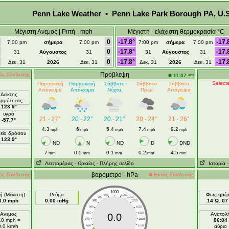
Penn Lake Weather • Penn Lake Park Borough PA, U.S
Μέγιστη Ανεμος | Ριπή - mph
Μέγιστη - ελάχιστη θερμοκρασία °C
0
-17.8°
-17.
7:00 pm
σήμερα
7:00 pm
7:00 pm
σήμερα
7:00 pm
0
-17.8°
-17.
31
Αύγουστος
31
31
Αύγουστος
31
0
-17.8°
-17.
Δεκ, 31
2026
Δεκ, 31
Δεκ, 31
2026
Δεκ, 31
Πρόβλεψη
ός Σύνδεσης
am
11:07
Selecte
Παρασκευή
Παρασκευή
Σάββατο
Σάββατο
Σάββατο
Απόγευμα
Απόγευμα
Νύχτα
Πρωί
Απόγευμα
Δείκτης
ερμότητας
123.9°
υγρό
21
27°
20
22°
20
21°
20
24°
21
26°
-
-
-
-
-
-57.7°
4.3
6
5.4
7.4
9.2
mph
mph
mph
mph
mph
είο δρόσου
123.9°
ND
N
ND
D
DND
7
0.5
0.1
0.2
4.5
mm
mm
mm
mm
mm
Λεπτομέριες
- Ωριαίος
- Πλήρης σελίδα
Ιστορία
βαρόμετρο - hPa
ός Σύνδεσης
Εκτός Σύνδεσης
1000
ή (Μέγιστη)
Ρεύμα
Φως ημέ
995
1005
990
1010
0.0 mph
0.00 inHg
14 Ω. 07 
985
1015
980
1020
Ανεμος
975
1025
Ανατολ
0.0
.0 mph =
970
1030
06:04
0.0 km/h
αύριο
965
1035