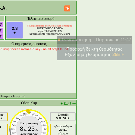
.A.
°F
Τελευταίο σεισμό
8°
Περιφερειακός σεισμός Μικρός σεισμός
2.3
PUERTO RICO REGION
8°
ώρα: 19-06-2023 13:26
Βάθος: 10 KMs Απόσταση: 1678 Μάιλς
8°
Γνωστοποίηση
Παρασκευή 11:47
Ο σημερινός ουρανός
Προσοχή δείκτη θερμότητας
d script needs metar API-key - no alt script found
Εξάντληση θερμότητας
255°F
- Σεισμοί
- Αστραπή
Θέση Κυρ
am
11:47
ρας
11am
1pm
Σκοτάδι
10am
2pm
λ.
9 Ω. 52 λ.
9am
3pm
8am
4pm
Εκτιμώμενη
7am
5pm
ή
ηλιοβασίλεμα
8
23
6am
Ω.
λ.
6pm
20:11
σήμερα
5am
7pm
φως ημέρας