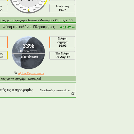
4am
8pm
3am
9pm
ιο
Ανύψωση
2am
10pm
NA
59.7°
1am
11pm
ες για το φεγγάρι
- Αυrora
- Μετεωροί
- Χάρτης
- ISS
Φάση της σελήνης Πληροφορίες
am
11:47
Σελήνη
σήμερα
33%
16:03
Φωτεινότητα
ος
Νέα Σελήνη
Τρίτο τέταρτο
28
Τετ Αυγ 12
alpha Capricornids
ες για το φεγγάρι
- Μετεωροί
τές τις πληροφορίες
Συντελεστές, επικοινωνία και . . .