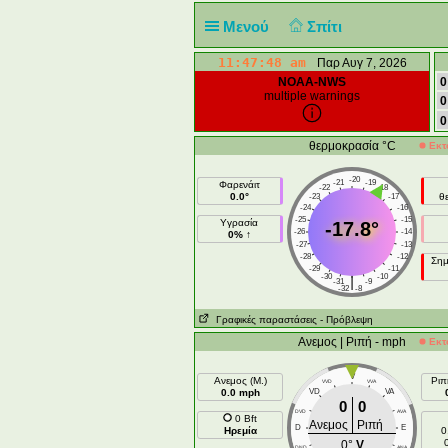
Μενού
Σπίτι
11:47:49 am
Παρ Αυγ 7, 2026
NOAA-NWS
0
multiple warnings
0
0
θερμοκρασία °C
Εκτ
-20
-21
-19
Φαρενάιτ
-22
-18
0.0°
θ
-23
-17
-24
-16
-25
-15
Υγρασία
-17.8°
-26
-14
0% ↑
-27
-13
-28
-12
Σημ
-29
-11
-30
-10
|
-31
-9
-32
-8
Γραφικές παραστάσεις
- Πρόβλεψη
Ανεμος | Ριπή - mph
Εκτ
V
Ανεμος (Μ.)
Ριπ
VVD
VVA
0.0 mph
VD
VA
0
0
DVD
AVA
0 Bft
Ανεμος
Ριπή
D
E
Ηρεμία
0
0°
V
DND
ANA