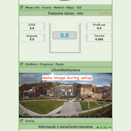
Mesec info
- Aurora
- Meteori
- Mapa
- ISS
Padavine danas - mm
Offline
2026
Prošli sat
0.0
0.0
0.0
Avgusta
Trend/s
0.0
0.000
Grafikoni
- Prognoza
- Radar
UživoWebKamera
Uvećaj
Informacije o mesečevim menama
am
12:52