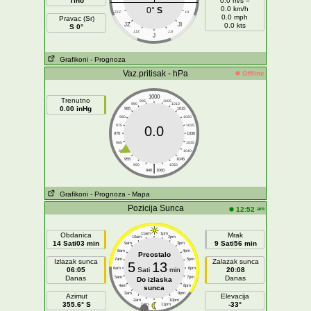
Tiho
0.0 m/s =
0.0 km/h
0°
S
ZJZ
IJI
0.0 mph
Pravac (Sr)
JZ
JI
0.0 kts
S 0°
JJZ
JJI
J
Grafikoni
- Prognoza
Vaz.pritisak - hPa
Offline
1000
Trenutno
995
1005
990
1010
0.00 inHg
985
1015
980
1020
975
1025
0.0
970
1030
965
1035
960
1040
955
1045
|
950
1050
940
1060
Grafikoni
- Prognoza
- Mapa
Pozicija Sunca
am
12:52
Obdanica
11am
1pm
Mrak
10am
2pm
14 Sati03 min
9 Sati56 min
9am
3pm
8am
4pm
Preostalo
7am
5pm
Izlazak sunca
Zalazak sunca
5
13
06:05
6am
Sati
min
6pm
20:08
Danas
Danas
5am
7pm
Do izlaska
4am
8pm
sunca
3am
9pm
Azimut
Elevacija
2am
10pm
355.6° S
-33°
1am
11pm