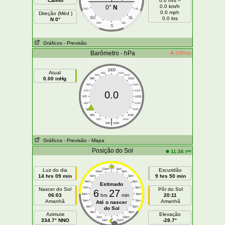
Calmo
0.0 m/s =
0.0 km/h
0°
N
OSO
LSL
0.0 mph
Direção (Méd )
SO
SL
0.0 kts
N 0°
SSO
SSL
S
Gráficos
- Previsão
Barômetro - hPa
Offline
1000
Atual
995
1005
990
1010
0.00 inHg
985
1015
980
1020
975
1025
0.0
970
1030
965
1035
960
1040
955
1045
|
950
1050
940
1060
Gráficos
- Previsão
- Mapa
Posição do Sol
pm
11:36
Luz do dia
11am
1pm
Escuridão
10am
2pm
14 hrs 09 min
9 hrs 50 min
9am
3pm
8am
4pm
Estimado
7am
5pm
Nascer do Sol
Pôr do Sol
6
27
06:03
6am
hrs
min
6pm
20:11
Amanhã
Amanhã
5am
7pm
Até o nascer
4am
8pm
do Sol
3am
9pm
Azimute
Elevação
2am
10pm
334.7° NNO
-28.7°
1am
11pm