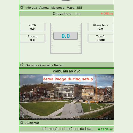
Info Lua
- Aurora
- Meteoros
- Mapa
- ISS
Chuva hoje - mm
Offline
2026
Última hora
0.0
0.0
0.0
Agosto
Taxa/h
0.0
0.000
Gráficos
- Previsão
- Radar
WebCam ao vivo
Aumentar
Informação sobre fases da Lua
pm
11:36