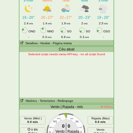
à noite
Manhã
Tarde
Noite
à noite
19
20°
20
27°
22
27°
20
23°
19
20°
-
-
-
-
-
2.4
1.4
1.9
2
2.5
m/s
m/s
m/s
m/s
m/s
ONO
NNO
SO
SO
OSO
-
0.3
6.9
0.3
-
mm
mm
mm
Detalhes
- Horário
- Página inteira
Céu atual
Selected script needs metar API-key - no alt script found
Histórico
- Terremotos
- Relâmpago
Vento | Rajada - m/s
Offline
N
Vento (Méd )
Rajada (Max)
NNO
NNL
0.0 m/s
NO
NL
0.0 m/s
0
0
ONO
LNL
0 Bft
Vento
Vento
Rajada
O
E