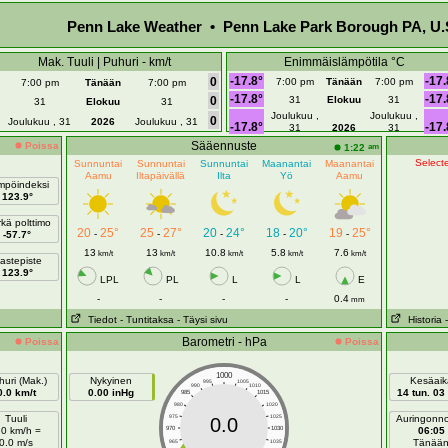
Penn Lake Weather • Penn Lake Park Borough PA, U.
Mak. Tuuli | Puhuri - km/t
Enimmäislämpötila °C
-17.8°
-17.
0
7:00 pm
Tänään
7:00 pm
7:00 pm
Tänään
7:00 pm
-17.8°
-17.
0
31
Elokuu
31
31
Elokuu
31
Joulukuu ,
Joulukuu ,
0
Joulukuu , 31
2026
Joulukuu , 31
-17.8°
-17.
31
2026
31
Sääennuste
Poissa
am
1:22
Selecte
Sunnuntai
Sunnuntai
Sunnuntai
Maanantai
Maanantai
Aamu
Iltapäivällä
Ilta
Yö
Aamu
mpöindeksi
123.9°
kä polttimo
20
25°
25
27°
20
24°
18
20°
19
25°
-
-
-
-
-
-57.7°
13
13
10.8
5.8
7.6
km/t
km/t
km/t
km/t
km/t
astepiste
123.9°
LPL
PL
L
L
E
-
-
-
-
0.4
mm
Tiedot
- Tuntitaksa
- Täysi sivu
Historia
Barometri - hPa
Poissa
Poissa
1000
uri (Mak.)
Nykyinen
Kesäaik
995
1005
990
1010
0.0 km/t
0.00 inHg
14 tun. 03
985
1015
980
1020
Tuuli
975
1025
Auringonn
0.0
.0 km/h =
970
1030
06:05
0.0 m/s
Tänää
965
1035