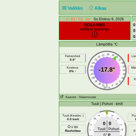
Valikko
Alkaa
2:01:52 am
Su Elokuu 9, 2026
NOAA-NWS
0
multiple warnings
0
0
Lämpötila °C
-20
-21
-19
Fahrenheit
Lä
-22
-18
0.0°
-23
-17
-24
-16
-25
-15
Kosteus
Mär
-17.8°
-26
-14
0% ↑
-27
-13
-28
-12
K
-29
-11
-30
-10
|
-31
-9
-32
-8
Kaaviot
- Sääennuste
Tuuli | Puhuri - km/t
P
Tuuli (Keskim. )
Puh
PPL
PPI
0.0 km/t
PL
PI
0
0
LPL
IPI
0 Bft
Tuuli
Puhuri
L
E
Rauhoittaa
0
0°
P
LESL
IEI