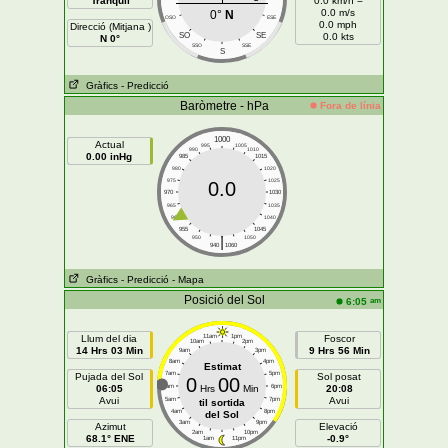
Tranquil
0.0 km/h =
0.0 m/s
0°
N
OSO
ESE
0.0 mph
Direcció (Mitjana )
SO
SE
0.0 kts
N 0°
SSO
SSE
S
Gràfics
- Predicció
Baròmetre - hPa
Fora de línia
1000
Actual
995
1005
990
1010
0.00 inHg
985
1015
980
1020
975
1025
0.0
970
1030
965
1035
960
1040
955
1045
|
950
1050
940
1060
Gràfics
- Predicció
- Mapa
Posició del Sol
am
6:05
Llum del dia
11am
1pm
Foscor
10am
2pm
14 Hrs 03 Min
9 Hrs 56 Min
9am
3pm
8am
4pm
Estimat
7am
5pm
Pujada del Sol
Sol posat
0
00
06:05
6am
Hrs
Min
6pm
20:08
Avui
Avui
5am
7pm
til sortida
4am
8pm
del Sol
3am
9pm
Azimut
Elevació
2am
10pm
68.1° ENE
-0.9°
1am
11pm