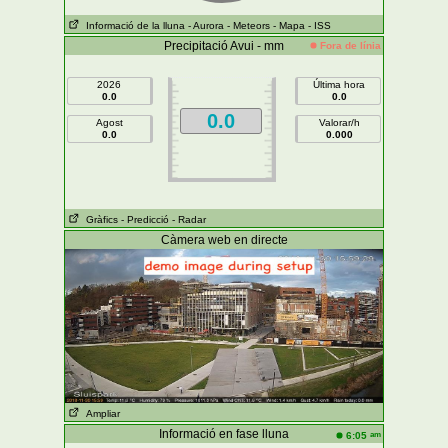
Informació de la lluna
- Aurora
- Meteors
- Mapa
- ISS
Precipitació Avui - mm
Fora de línia
2026
Última hora
0.0
0.0
0.0
Agost
Valorar/h
0.0
0.000
Gràfics
- Predicció
- Radar
Càmera web en directe
Ampliar
Informació en fase lluna
am
6:05