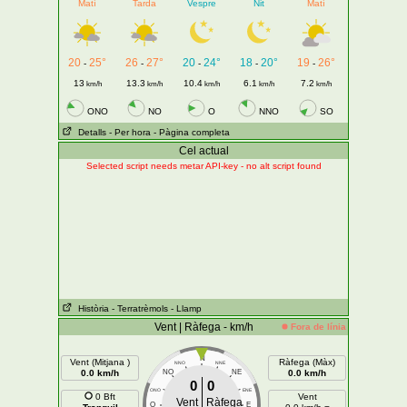
Matí
Tarda
Vespre
Nit
Matí
20
25°
26
27°
20
24°
18
20°
19
26°
-
-
-
-
-
13
13.3
10.4
6.1
7.2
km/h
km/h
km/h
km/h
km/h
ONO
NO
O
NNO
SO
Detalls
- Per hora
- Pàgina completa
Cel actual
Selected script needs metar API-key - no alt script found
Història
- Terratrèmols
- Llamp
Vent | Ràfega - km/h
Fora de línia
N
Vent (Mitjana )
Ràfega (Màx)
NNO
NNE
0.0 km/h
NO
NE
0.0 km/h
0
0
ONO
ENE
0 Bft
Vent
Vent
Ràfega
O
E