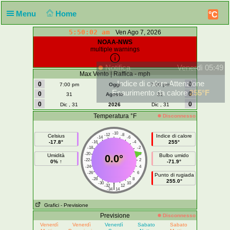
Menu
Home
°C
5:50:03 am
Ven Ago 7, 2026
NOAA-NWS
multiple warnings
Notifica
Venerdì 05:49
Max Vento | Raffica - mph
Indice di calore Attenzione
0
0
7:00 pm
Oggi
7:00 pm
Esaurimento da calore
255°F
0
0
31
Agosto
31
0
0
Dic , 31
2026
Dic , 31
Temperatura °F
Disconnesso
-10
-12
-8
Celsius
Indice di calore
-14
-6
-17.8°
255°
-16
-4
-18
-2
-20
0
Umidità
Bulbo umido
0.0°
-22
2
0% ↑
-71.9°
-24
4
-26
6
Punto di rugiada
-28
8
255.0°
-30
10
|
-32
12
-34
14
Grafici
- Previsione
Previsione
Disconnesso
Venerdì
Venerdì
Venerdì
Sabato
Sabato