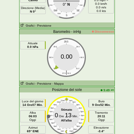
Calmo
0.0 mph =
0.0 km/h
0°
N
OSO
ESE
0.0 m/s
Direzione (Media)
SW
SE
0.0 kts
N 0°
SSW
SSE
S
Grafici
- Previsione
Barometro - inHg
Disconnesso
29.5
Attuale
0.0 hPa
29.0
30.0
0.00
28.5
30.5
28.0
31.0
|
27.5
31.5
Grafici
- Previsione
- Mappa
Posizione del sole
am
5:49
Luce del giorno
11am
1pm
Buio
10am
2pm
14 Ore07 Min.
9 Ore52 Min.
9am
3pm
8am
4pm
Stimato
7am
5pm
Alba
Tramonto
0
13
06:03
6am
Ore
Min.
6pm
20:11
Oggi
Oggi
5am
7pm
All'alba
4am
8pm
3am
9pm
Azimut
Elevazione
2am
10pm
65° ENE
-3.4°
1am
11pm