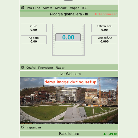
Info Luna
- Aurora
- Meteore
- Mappa
- ISS
Pioggia giornaliera - in
Disconnesso
2026
Ultima ora
0.00
0.00
0.00
Agosto
Velocità/O
0.00
0.000
Grafici
- Previsione
- Radar
Live-Webcam
Ingrandire
Fase lunare
am
5:49