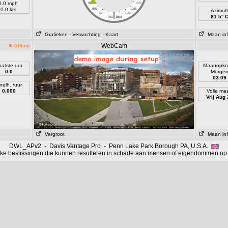
0.0 mph
960
1040
0.0 kts
955
1045
Azimut
|
950
1050
81.5° 
940
1060
Grafieken
- Verwachting
- Kaart
Maan inf
WebCam
Offline
aatste uur
Maanopko
0.0
Morge
03:09
nelh. /uur
0.000
Volle ma
Vrij Aug 
Vergroot
Maan inf
DWL_APv2 - Davis Vantage Pro - Penn Lake Park Borough PA, U.S.A.
ijke beslissingen die kunnen resulteren in schade aan mensen of eigendommen op 