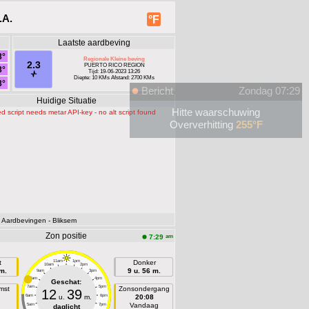
.A.
°F
Laatste aardbeving
8°
Regionale Kleine beving
2.3
PUERTO RICO REGION
8°
Tijd: 19-06-2023 13:26
Diepte: 10 KMs Afstand: 2700 KMs
8°
Bericht
Zondag 07:29
Huidige Situatie
Hitte waarschuwing
d script needs metar API-key - no alt script found
Oververhitting
255°F
- Aardbevingen
- Bliksem
Zon positie
am
7:29
t
11am
1pm
Donker
10am
2pm
 m.
9 u. 56 m.
9am
3pm
8am
4pm
Geschat:
7am
5pm
mst
Zonsondergang
12
39
6am
u.
m.
6pm
20:08
n
Vandaag
5am
7pm
daglicht