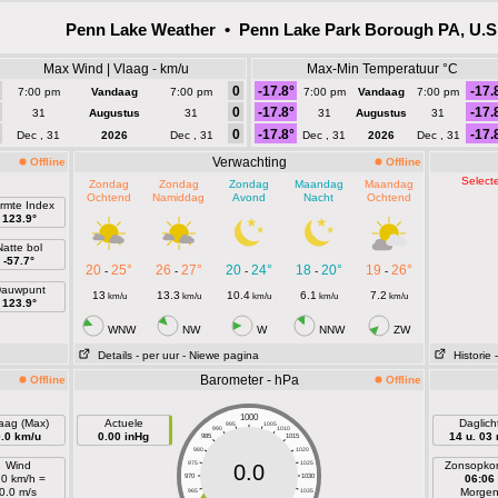
Penn Lake Weather • Penn Lake Park Borough PA, U.S
Max Wind | Vlaag - km/u
Max-Min Temperatuur °C
0
-17.8°
-17.
7:00 pm
Vandaag
7:00 pm
7:00 pm
Vandaag
7:00 pm
0
-17.8°
-17.
31
Augustus
31
31
Augustus
31
0
-17.8°
-17.
Dec , 31
2026
Dec , 31
Dec , 31
2026
Dec , 31
Verwachting
Offline
Offline
Selecte
Zondag
Zondag
Zondag
Maandag
Maandag
Ochtend
Namiddag
Avond
Nacht
Ochtend
rmte Index
123.9°
Natte bol
-57.7°
20
25°
26
27°
20
24°
18
20°
19
26°
-
-
-
-
-
auwpunt
13
13.3
10.4
6.1
7.2
km/u
km/u
km/u
km/u
km/u
123.9°
WNW
NW
W
NNW
ZW
Details
- per uur
- Niewe pagina
Historie
Barometer - hPa
Offline
Offline
1000
aag (Max)
Actuele
Daglich
995
1005
990
1010
0.0 km/u
0.00 inHg
14 u. 03
985
1015
980
1020
Wind
975
1025
Zonsopko
0.0
.0 km/h =
970
1030
06:06
0.0 m/s
Morge
965
1035