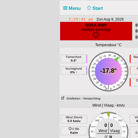
Menu
Start
7:29:41 am
Zon Aug 9, 2026
NOAA-NWS
0
multiple warnings
0
0
Temperatuur °C
-20
-21
-19
Fahrenheit
Wa
-22
-18
0.0°
-23
-17
-24
-16
-25
-15
Vochtigheid
-17.8°
-26
-14
0% ↑
-27
-13
-28
-12
D
-29
-11
-30
-10
|
-31
-9
-32
-8
Grafieken
- Verwachting
Wind | Vlaag - km/u
N
Wind (Gem)
Vl
NNW
NNO
0.0 km/u
NW
NO
0
0
WNW
ONO
0 Bft
Wind
Vlaag
W
E
Kalm
0
0°
N
WZW
OZO