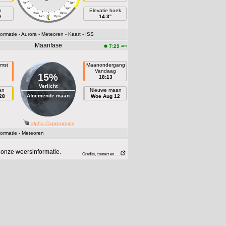
4am
8pm
3am
9pm
h
Elevatie hoek
2am
10pm
O
14.3°
1am
11pm
ormatie
- Aurora
- Meteoren
- Kaart
- ISS
Maanfase
am
7:29
mst
Maanondergang
n
Vandaag
15%
18:13
Verlicht
an
Nieuwe maan
Afnemende maan
28
Woe Aug 12
alpha Capricornids
ormatie
- Meteoren
onze weersinformatie.
Credits, contact en . . .