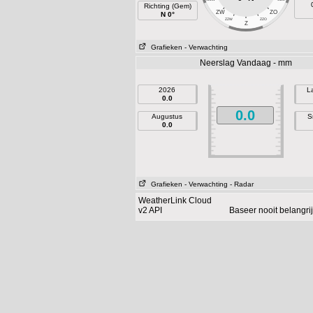
Richting (Gem)
ZW
ZO
N 0°
ZZW
ZZO
Z
Grafieken
- Verwachting
Neerslag Vandaag - mm
2026
L
0.0
0.0
Augustus
S
0.0
Grafieken
- Verwachting
- Radar
WeatherLink Cloud
v2 API
Baseer nooit belangr