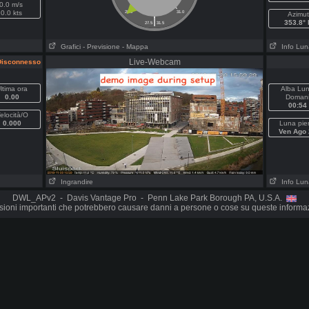
0.0 m/s
0.0 kts
28.0
31.0
Azimut
|
353.8° 
27.5
31.5
Grafici
- Previsione
- Mappa
Info Lun
Live-Webcam
isconnesso
ltima ora
Alba Lu
0.00
Doman
00:54
elocità/O
0.000
Luna pie
Ven Ago 
Ingrandire
Info Lun
DWL_APv2 - Davis Vantage Pro - Penn Lake Park Borough PA, U.S.A.
ioni importanti che potrebbero causare danni a persone o cose su queste informa