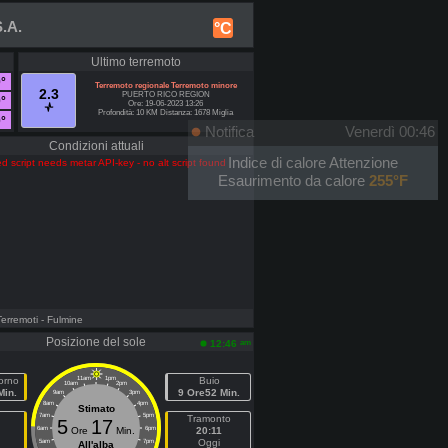
.A.
°C
Ultimo terremoto
°
Terremoto regionale Terremoto minore
2.3
PUERTO RICO REGION
°
Ore: 19-06-2023 13:26
Profondità: 10 KM Distanza: 1678 Miglia
°
Notifica
Venerdì 00:46
Condizioni attuali
Indice di calore Attenzione
d script needs metar API-key - no alt script found
Esaurimento da calore
255°F
Terremoti
- Fulmine
Posizione del sole
am
12:46
orno
11am
1pm
Buio
10am
2pm
Min.
9 Ore52 Min.
9am
3pm
8am
4pm
Stimato
7am
5pm
Tramonto
5
17
6am
Ore
Min.
6pm
20:11
Oggi
5am
7pm
All'alba