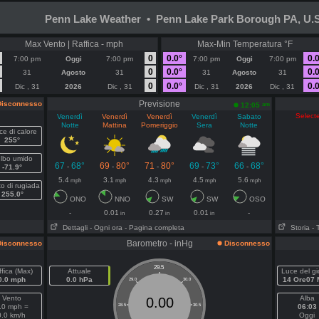
Penn Lake Weather • Penn Lake Park Borough PA, U.S
Max Vento | Raffica - mph
Max-Min Temperatura °F
0
0.0°
0.0
7:00 pm
Oggi
7:00 pm
7:00 pm
Oggi
7:00 pm
0
0.0°
0.0
31
Agosto
31
31
Agosto
31
0
0.0°
0.0
Dic , 31
2026
Dic , 31
Dic , 31
2026
Dic , 31
Previsione
isconnesso
am
12:05
Selecte
Venerdì
Venerdì
Venerdì
Venerdì
Sabato
Notte
Mattina
Pomeriggio
Sera
Notte
ce di calore
255°
lbo umido
67
68°
69
80°
71
80°
69
73°
66
68°
-
-
-
-
-
-71.9°
5.4
3.1
4.3
4.5
5.6
mph
mph
mph
mph
mph
o di rugiada
255.0°
ONO
NNO
SW
SW
OSO
-
0.01
0.27
0.01
-
in
in
in
Dettagli
- Ogni ora
- Pagina completa
Storia
- 
Barometro - inHg
isconnesso
Disconnesso
29.5
fica (Max)
Attuale
Luce del gi
0.0 mph
0.0 hPa
14 Ore07 
29.0
30.0
Vento
Alba
0.00
.0 mph =
28.5
30.5
06:03
0.0 km/h
Oggi