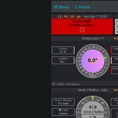
Menu
Home
12:46:21 am
Ven Ago 7, 2026
NOAA-NWS
0
multiple warnings
0
0
Temperatura °F
D
-10
-12
-8
Celsius
Indi
-14
-6
-17.8°
-16
-4
-18
-2
-20
0
Umidità
Bu
0.0°
-22
2
0% ↑
-24
4
-26
6
Punt
-28
8
-30
10
|
-32
12
-34
14
Grafici
- Previsione
Vento | Raffica - mph
D
N
Vento (Media)
Raf
NNO
NNE
0.0 mph
NO
NE
0
0
ONO
ENE
0 Bft
Vento
Raffica
O
E
Calmo
0
0°
N
OSO
ESE