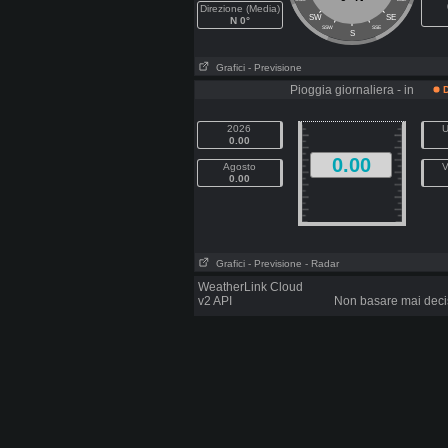
Direzione (Media)
SW
SE
N 0°
SSW
SSE
S
Grafici
- Previsione
Pioggia giornaliera - in
D
2026
U
0.00
0.00
Agosto
V
0.00
Grafici
- Previsione
- Radar
WeatherLink Cloud
v2 API
Non basare mai decis