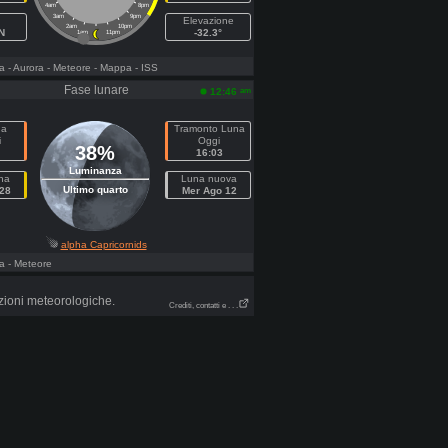
4am
8pm
3am
9pm
Elevazione
2am
10pm
N
-32.3°
1am
11pm
a
- Aurora
- Meteore
- Mappa
- ISS
Fase lunare
am
12:46
na
Tramonto Luna
i
Oggi
38%
16:03
Luminanza
na
Luna nuova
Ultimo quarto
28
Mer Ago 12
alpha Capricornids
a
- Meteore
zioni meteorologiche.
Crediti, contatti e . . .