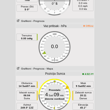
Tiho
0.0 km/h =
0.0 m/s
0°
S
ZJZ
IJI
0.0 mph
Pravac (Sr)
JZ
JI
0.0 kts
S 0°
JJZ
JJI
J
Grafikoni
- Prognoza
Vaz.pritisak - hPa
Offline
1000
Trenutno
995
1005
990
1010
0.00 inHg
985
1015
980
1020
975
1025
0.0
970
1030
965
1035
960
1040
955
1045
|
950
1050
940
1060
Grafikoni
- Prognoza
- Mapa
Pozicija Sunca
pm
4:02
Obdanica
11am
1pm
Mrak
10am
2pm
14 Sati07 min
9 Sati52 min
9am
3pm
8am
4pm
Preostalo
7am
5pm
Izlazak sunca
Zalazak sunca
4
09
06:04
6am
Sati
min
6pm
20:11
Sutra
Danas
5am
7pm
dnevne svetlosti
4am
8pm
3am
9pm
Azimut
Elevacija
2am
10pm
249.5° ZJZ
45.1°
1am
11pm