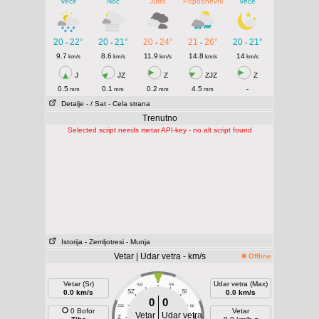
Veče
Noć
Jutro
Popodnevni
Veče
20
22°
20
21°
20
24°
21
26°
20
21°
-
-
-
-
-
9.7
8.6
11.9
14.8
14
km/s
km/s
km/s
km/s
km/s
J
JZ
Z
ZJZ
Z
0.5
0.1
0.2
4.5
-
mm
mm
mm
mm
Detalje
- / Sat
- Cela strana
Trenutno
Selected script needs metar API-key - no alt script found
Istorija
- Zemljotresi
- Munja
Vetar | Udar vetra - km/s
Offline
J
Vetar (Sr)
Udar vetra (Max)
SSZ
SSI
0.0 km/s
SZ
SI
0.0 km/s
0
0
ZSZ
ISI
0 Bofor
Vetar
Vetar
Udar vetra
Z
E