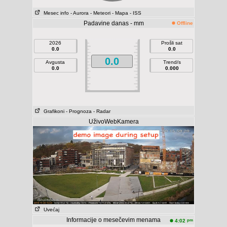
Mesec info
- Aurora
- Meteori
- Mapa
- ISS
Padavine danas - mm
Offline
2026
Prošli sat
0.0
0.0
0.0
Avgusta
Trend/s
0.0
0.000
Grafikoni
- Prognoza
- Radar
UživoWebKamera
Uvećaj
Informacije o mesečevim menama
pm
4:02