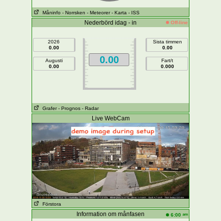
Måninfo
- Norrsken
- Meteorer
- Karta
- ISS
Nederbörd idag - in
Off-line
2026
Sista timmen
0.00
0.00
0.00
Augusti
Fart/t
0.00
0.000
Grafer
- Prognos
- Radar
Live WebCam
Förstora
Information om månfasen
am
6:00