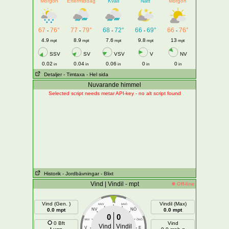
Morgon
Eftermiddag
Kväll
Natt
Morgon
67
76°
77
79°
68
72°
66
69°
66
76°
-
-
-
-
-
4.9
8.9
7.6
9.8
13
mpt
mpt
mpt
mpt
mpt
SSV
SV
VSV
V
NV
0.02
0.04
0.06
0
0
in
in
in
in
in
Detaljer
- Timtaxa
- Hel sida
Nuvarande himmel
Selected script needs metar API-key - no alt script found
Historik
- Jordbävningar
- Blixt
Vind | Vindil - mpt
Off-line
N
Vind (Gen. )
Vindil (Max)
NNV
NNÖ
NÖ
0.0 mpt
NV
0.0 mpt
0
0
VNV
ÖNÖ
0 Bft
Vind
Vind
Vindil
V
E