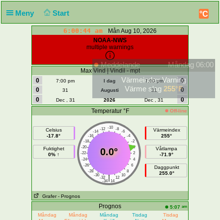
Meny
Start
°C
6:00:45 am
Mån Aug 10, 2026
NOAA-NWS
multiple warnings
Meddelande
Måndag 06:00
Max Vind | Vindil - mpt
Värmeindex Varning
0
0
7:00 pm
I dag
7:00 pm
Värme slag
255°F
0
0
31
Augusti
31
0
0
Dec , 31
2026
Dec , 31
Temperatur °F
Off-line
-10
-12
-8
Celsius
Värmeindex
-14
-6
-17.8°
255°
-16
-4
-18
-2
-20
0
Fuktighet
Våtlampa
0.0°
-22
2
0% ↑
-71.9°
-24
4
-26
6
Daggpunkt
-28
8
255.0°
-30
10
|
-32
12
-34
14
Grafer
- Prognos
Prognos
am
5:07
Måndag
Måndag
Måndag
Tisdag
Tisdag