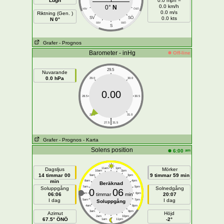
Lugn
0.0 mph =
0.0 km/h
0°
N
VSV
ÖSÖ
0.0 m/s
Riktning (Gen. )
SÖ
SV
0.0 kts
N 0°
SSV
SSÖ
S
Grafer
- Prognos
Barometer - inHg
Off-line
29.5
Nuvarande
0.0 hPa
29.0
30.0
0.00
28.5
30.5
28.0
31.0
|
27.5
31.5
Grafer
- Prognos
- Karta
Solens position
am
6:00
Dagsljus
11am
1pm
Mörker
10am
2pm
14 timmar 00
9 timmar 59 min
9am
3pm
min
8am
4pm
Beräknad
7am
5pm
Soluppgång
Solnedgång
0
06
06:06
6am
timmar
min
6pm
20:07
I dag
I dag
5am
7pm
Soluppgång
4am
8pm
3am
9pm
Azimut
Höjd
2am
10pm
67.5° ÖNÖ
-2°
1am
11pm