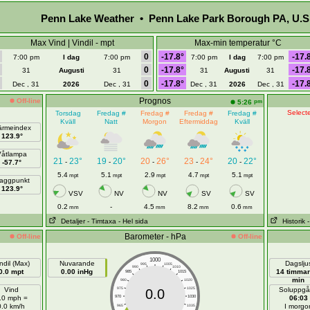
Penn Lake Weather • Penn Lake Park Borough PA, U.S
Max Vind | Vindil - mpt
Max-min temperatur °C
0
-17.8°
-17.
7:00 pm
I dag
7:00 pm
7:00 pm
I dag
7:00 pm
0
-17.8°
-17.
31
Augusti
31
31
Augusti
31
0
-17.8°
-17.
Dec , 31
2026
Dec , 31
Dec , 31
2026
Dec , 31
Prognos
Off-line
pm
5:26
Selecte
Torsdag
Fredag ​​#
Fredag ​​#
Fredag ​​#
Fredag ​​#
Kväll
Natt
Morgon
Eftermiddag
Kväll
ärmeindex
123.9°
Våtlampa
21
23°
19
20°
20
26°
23
24°
20
22°
-
-
-
-
-
-57.7°
5.4
5.1
2.9
4.7
5.1
mpt
mpt
mpt
mpt
mpt
aggpunkt
123.9°
VSV
NV
NV
SV
SV
0.2
-
4.5
8.2
0.6
mm
mm
mm
mm
Detaljer
- Timtaxa
- Hel sida
Historik
Barometer - hPa
Off-line
Off-line
1000
ndil (Max)
Nuvarande
Dagslju
995
1005
990
1010
0.0 mpt
0.00 inHg
14 timmar
985
1015
min
980
1020
Vind
975
1025
Soluppg
0.0
.0 mph =
970
1030
06:03
0.0 km/h
I morgo
965
1035