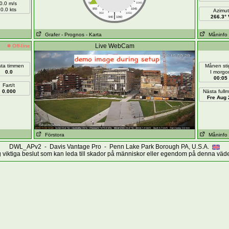
0.0 m/s
960
1040
0.0 kts
955
1045
Azimut
|
950
1050
266.3° 
940
1060
Grafer
- Prognos
- Karta
Måninfo
Live WebCam
Off-line
sta timmen
Månen sti
0.0
I morgo
00:05
Fart/t
0.000
Nästa full
Fre Aug 
Förstora
Måninfo
DWL_APv2 - Davis Vantage Pro - Penn Lake Park Borough PA, U.S.A.
g viktiga beslut som kan leda till skador på människor eller egendom på denna väde