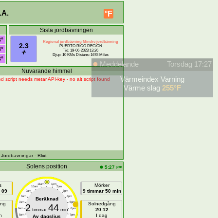
.A.
°F
Sista jordbävningen
8°
Regional jordbävning Mindre jordbävning
2.3
PUERTO RICO REGION
8°
Tid: 19-06-2023 13:26
Djup: 10 KMs Distans: 1678 Miles
8°
Meddelande
Torsdag 17:27
Nuvarande himmel
Värmeindex Varning
d script needs metar API-key - no alt script found
Värme slag
255°F
- Jordbävningar
- Blixt
Solens position
pm
5:27
s
11am
1pm
Mörker
10am
2pm
 09
9 timmar 50 min
9am
3pm
8am
4pm
Beräknad
7am
5pm
ång
Solnedgång
2
44
6am
timmar
min
6pm
20:12
n
I dag
5am
7pm
Av dagsljus