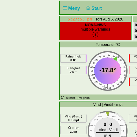
Meny
Start
5:27:53 pm
Tors Aug 6, 2026
NOAA-NWS
0
multiple warnings
0
0
Temperatur °C
-20
-21
-19
Fahrenheit
V
-22
-18
0.0°
-23
-17
-24
-16
-25
-15
Fuktighet
-17.8°
-26
-14
0% ↑
-27
-13
-28
-12
D
-29
-11
-30
-10
|
-31
-9
-32
-8
Grafer
- Prognos
Vind | Vindil - mpt
N
Vind (Gen. )
Vi
NNV
NNÖ
NÖ
0.0 mpt
NV
0
0
VNV
ÖNÖ
0 Bft
Vind
Vindil
V
E
Lugn
0
0°
N
VSV
ÖSÖ