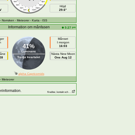
4am
8pm
3am
9pm
Höjd
2am
10pm
V
29.6°
1am
11pm
- Norrsken
- Meteorer
- Karta
- ISS
Information om månfasen
pm
5:27
ger
Månset
n
I morgon
41%
16:03
Luminans
måne
Nästa New Moon
Tredje kvartalet
28
Ons Aug 12
alpha Capricornids
- Meteorer
rinformation.
Krediter, kontakt och . . .