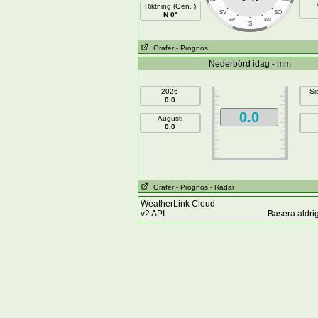
Riktning (Gen. )
SÖ
SV
N 0°
SSV
SSÖ
S
Grafer
- Prognos
Nederbörd idag - mm
2026
Si
0.0
0.0
Augusti
0.0
Grafer
- Prognos
- Radar
WeatherLink Cloud
v2 API
Basera aldri