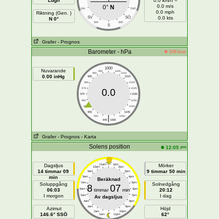
Lugn
0.0 km/h =
0.0 m/s
0°
N
VSV
ÖSÖ
0.0 mph
Riktning (Gen. )
SÖ
SV
0.0 kts
N 0°
SSV
SSÖ
S
Grafer
- Prognos
Barometer - hPa
Off-line
1000
Nuvarande
995
1005
990
1010
0.00 inHg
985
1015
980
1020
975
1025
0.0
970
1030
965
1035
960
1040
955
1045
|
950
1050
940
1060
Grafer
- Prognos
- Karta
Solens position
pm
12:05
Dagsljus
11am
1pm
Mörker
10am
2pm
14 timmar 09
9 timmar 50 min
9am
3pm
min
8am
4pm
Beräknad
7am
5pm
Soluppgång
Solnedgång
8
07
06:03
6am
timmar
min
6pm
20:12
I morgon
I dag
5am
7pm
Av dagsljus
4am
8pm
3am
9pm
Azimut
Höjd
2am
10pm
146.6° SSÖ
62°
1am
11pm