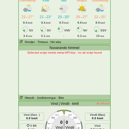
Eftermiddag
Kväll
Natt
Morgon
Eftermiddag
23
27°
21
23°
20
20°
20
27°
22
25°
-
-
-
-
-
9.4
9.4
6.5
6.8
8.6
km/t
km/t
km/t
km/t
km/t
SV
SV
VNV
NV
SSV
3.4
0.1
-
0.2
10
mm
mm
mm
mm
Detaljer
- Timtaxa
- Hel sida
Nuvarande himmel
Selected script needs metar API-key - no alt script found
Historik
- Jordbävningar
- Blixt
Vind | Vindil - km/t
Off-line
N
Vind (Gen. )
Vindil (Max)
NNV
NNÖ
NÖ
0.0 km/t
NV
0.0 km/t
0
0
VNV
ÖNÖ
0 Bft
Vind
Vind
Vindil
V
E