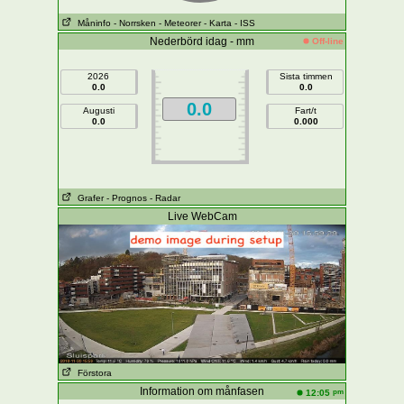
Måninfo
- Norrsken
- Meteorer
- Karta
- ISS
Nederbörd idag - mm
Off-line
2026
Sista timmen
0.0
0.0
0.0
Augusti
Fart/t
0.0
0.000
Grafer
- Prognos
- Radar
Live WebCam
Förstora
Information om månfasen
pm
12:05