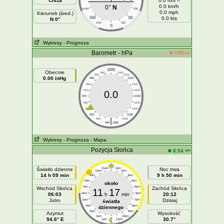
Cisza
0.0 m/s =
0.0 km/h
0°
N
WSW
ESE
0.0 mph
Kierunek (śred.)
SW
SE
0.0 kts
N 0°
SSW
SSE
S
Wykresy
- Prognoza
Barometr - hPa
Offline
1000
Obecnie
995
1005
990
1010
0.00 inHg
985
1015
980
1020
975
1025
0.0
970
1030
965
1035
960
1040
955
1045
|
950
1050
940
1060
Wykresy
- Prognoza
- Mapa
Pozycja Słońca
am
8:54
Światło dzienne
11am
1pm
Noc trwa
10am
2pm
14 h 09 min
9 h 50 min
9am
3pm
8am
4pm
około
7am
5pm
Wschód Słońca
Zachód Słońca
11
17
06:03
6am
h
min
6pm
20:12
Jutro
Dzisiaj
5am
7pm
światła
4am
8pm
dziennego
3am
9pm
Azymut
Wysokość
2am
10pm
94.6° E
30.7°
1am
11pm