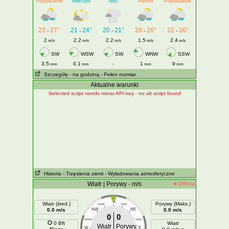
Popołudnie
Wieczór
Noc
Ranek
Popołudnie
23
27°
21
24°
20
21°
20
26°
22
26°
-
-
-
-
-
2
2.2
2.2
1.5
2.4
m/s
m/s
m/s
m/s
m/s
SW
WSW
SW
WNW
SSW
3.5
0.1
-
1
9
mm
mm
mm
mm
Szczegóły
- na godziną
- Pełen rozmiar
Aktualne warunki
Selected script needs metar API-key - no alt script found
Historia
- Trzęsienia ziemi
- Wyładowania atmosferyczne
Wiatr | Porywy - m/s
Offline
N
Wiatr (śred.)
Porywy (Maks.)
NNW
NNE
0.0 m/s
NW
NE
0.0 m/s
0
0
WNW
ENE
0 Bft
Wiatr
Wiatr
Porywy
W
E