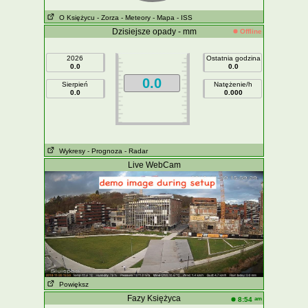
O Księżycu
- Zorza
- Meteory
- Mapa
- ISS
Dzisiejsze opady - mm
Offline
2026
Ostatnia godzina
0.0
0.0
0.0
Sierpień
Natężenie/h
0.0
0.000
Wykresy
- Prognoza
- Radar
Live WebCam
Powiększ
Fazy Księżyca
am
8:54