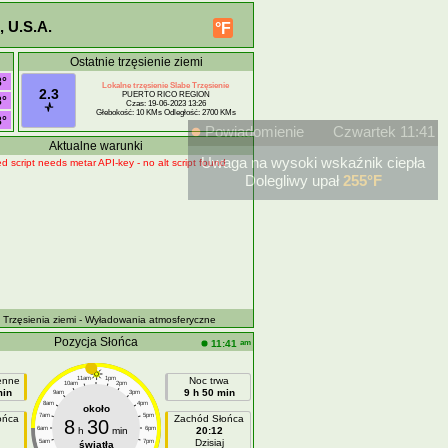
 U.S.A.
°F
Ostatnie trzęsienie ziemi
8°
Lokalne trzęsienie Slabe Trzęsienie
2.3
PUERTO RICO REGION
8°
Czas: 19-06-2023 13:26
Głebokość: 10 KMs Odległość: 2700 KMs
8°
Powiadomienie
Czwartek 11:41
Aktualne warunki
Uwaga na wysoki wskaźnik ciepła
d script needs metar API-key - no alt script found
Dolegliwy upał
255°F
- Trzęsienia ziemi
- Wyładowania atmosferyczne
Pozycja Słońca
am
11:41
ienne
11am
1pm
Noc trwa
10am
2pm
min
9 h 50 min
9am
3pm
8am
4pm
około
7am
5pm
ońca
Zachód Słońca
8
30
6am
h
min
6pm
20:12
Dzisiaj
5am
7pm
światła