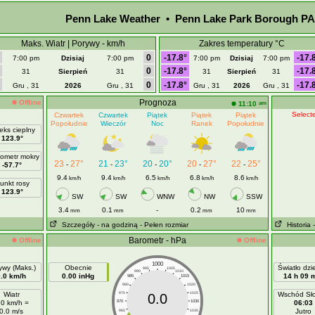
Penn Lake Weather • Penn Lake Park Borough PA,
Maks. Wiatr | Porywy - km/h
Zakres temperatury °C
0
-17.8°
-17.
7:00 pm
Dzisiaj
7:00 pm
7:00 pm
Dzisiaj
7:00 pm
0
-17.8°
-17.
31
Sierpień
31
31
Sierpień
31
0
-17.8°
-17.
Gru , 31
2026
Gru , 31
Gru , 31
2026
Gru , 31
Prognoza
Offline
am
11:10
Selecte
Czwartek
Czwartek
Piątek
Piątek
Piątek
Popołudnie
Wieczór
Noc
Ranek
Popołudnie
eks cieplny
123.9°
ometr mokry
23
27°
21
23°
20
20°
20
27°
22
25°
-
-
-
-
-
-57.7°
9.4
9.4
6.5
6.8
8.6
km/h
km/h
km/h
km/h
km/h
unkt rosy
123.9°
SW
SW
WNW
NW
SSW
3.4
0.1
-
0.2
10
mm
mm
mm
mm
Szczegóły
- na godziną
- Pełen rozmiar
Historia
Barometr - hPa
Offline
Offline
1000
ywy (Maks.)
Obecnie
Światło dz
995
1005
990
1010
0.0 km/h
0.00 inHg
14 h 09 
985
1015
980
1020
Wiatr
975
1025
Wschód Sł
0.0
.0 km/h =
970
1030
06:03
0.0 m/s
Jutro
965
1035