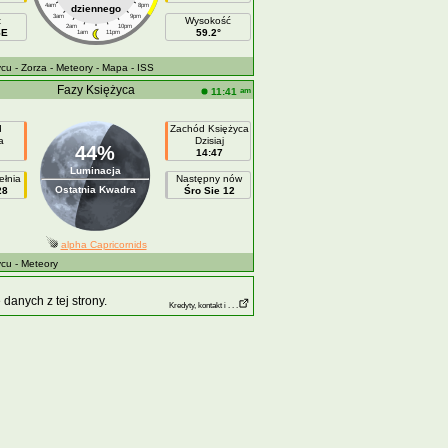
4am
8pm
dziennego
3am
9pm
t
Wysokość
2am
10pm
SE
59.2°
1am
11pm
ycu
- Zorza
- Meteory
- Mapa
- ISS
Fazy Księżyca
am
11:41
d
Zachód Księżyca
a
Dzisiaj
44%
14:47
Luminacja
ełnia
Następny nów
Ostatnia Kwadra
28
Śro Sie 12
alpha Capricornids
ycu
- Meteory
anych z tej strony.
Kredyty, kontakt i . . .