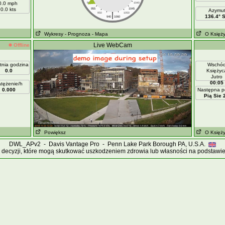
0.0 mph
960
1040
0.0 kts
955
1045
Azymu
|
950
1050
136.4° 
940
1060
Wykresy
- Prognoza
- Mapa
O Księż
Live WebCam
Offline
tnia godzina
Wschó
0.0
Księżyc
Jutro
00:05
tężenie/h
0.000
Następna p
Pią Sie 
Powiększ
O Księż
DWL_APv2 - Davis Vantage Pro - Penn Lake Park Borough PA, U.S.A.
 decyzji, które mogą skutkować uszkodzeniem zdrowia lub własności na podstawie d