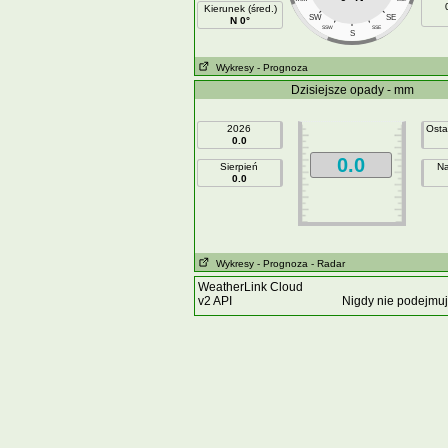
Kierunek (śred.)
SW
SE
N 0°
SSW
SSE
S
Wykresy
- Prognoza
Dzisiejsze opady - mm
2026
Osta
0.0
0.0
Sierpień
Na
0.0
Wykresy
- Prognoza
- Radar
WeatherLink Cloud
v2 API
Nigdy nie podejmuj