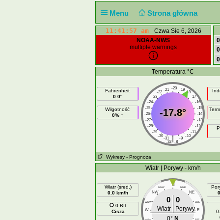
Menu
Strona główna
11:41:58 am
Czwa Sie 6, 2026
NOAA-NWS
0
multiple warnings
0
0
Temperatura °C
-20
-21
-19
Fahrenheit
Ind
-22
-18
0.0°
-23
-17
-24
-16
-25
-15
Wilgotność
Term
-17.8°
-26
-14
0% ↑
-27
-13
-28
-12
P
-29
-11
-30
-10
|
-31
-9
-32
-8
Wykresy
- Prognoza
Wiatr | Porywy - km/h
N
Wiatr (śred.)
Por
NNW
NNE
0.0 km/h
NW
NE
0
0
WNW
ENE
0 Bft
Wiatr
Porywy
W
E
Cisza
0
0°
N
WSW
ESE